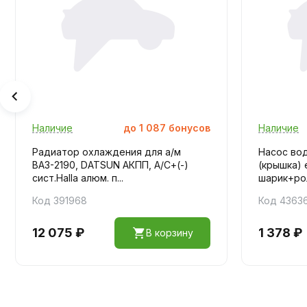
Наличие
до
1 087
бонусов
Наличие
Радиатор охлаждения для а/м
Насос вод
ВАЗ-2190, DATSUN АКПП, А/С+(-)
(крышка) 
сист.Halla алюм. п...
шарик+роли
Код 391968
Код 4363
12 075 ₽
1 378 ₽
В корзину