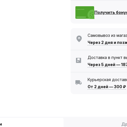
Получить бону
Самовывоз из мага
Через 2 дня
и поз
Доставка в пункт 
Через 5 дней
—
18
Курьерская достав
От 2 дней
—
300 ₽
и
Др