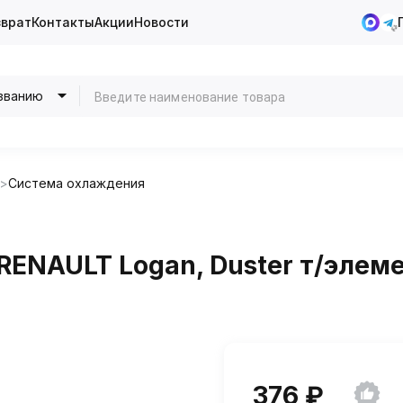
зврат
Контакты
Акции
Новости
званию
Система охлаждения
RENAULT Logan, Duster т/элеме
376 ₽