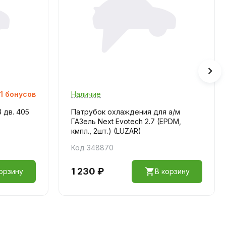
1
бонусов
Наличие
 дв. 405
Патрубок охлаждения для а/м
ГАЗель Next Evotech 2.7 (EPDM,
кмпл., 2шт.) (LUZAR)
Код 348870
1 230 ₽
орзину
В корзину