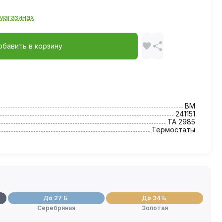
магазинах
обавить в корзину
BM
241151
TA 2985
Термостаты
До 27 Б
До 34 Б
Серебряная
Золотая