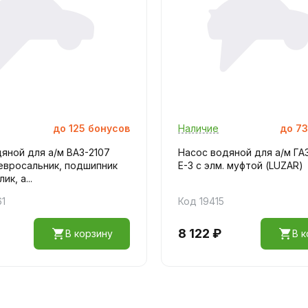
до
125
бонусов
Наличие
до
73
яной для а/м ВАЗ-2107
Насос водяной для а/м ГАЗ
евросальник, подшипник
Е-3 с элм. муфтой (LUZAR)
к, а...
61
Код 19415
8 122 ₽
В корзину
В к