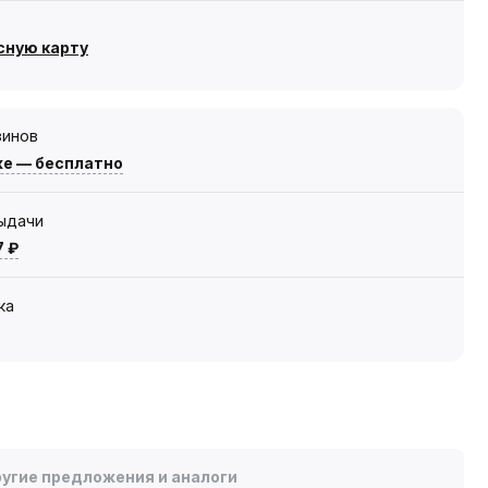
сную карту
зинов
же — бесплатно
выдачи
7 ₽
ка
угие предложения и аналоги