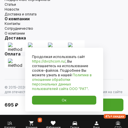
Статьи
Новости
Доставка и оплата
О компании
Контакты
Сотрудничество
О компании
Доставка
Оплата
Продолжая использовать сайт
https://dvizhcom.ru/
, Вы
соглашаетесь на использование
cookie-файлов. Подробнее Вы
можете узнать в нашей
Политике в
отношении обработки
персональных данных
© 2015–
2026
Движком — сеть магазинов автозапчастей
пользователей сайта
ООО "РАТ"
.
для отечественных автомобилей и иномарок. Информация на сайте
носит исключительно информационный характер и не является
Ок
публичной офертой, определяемой положениями
695 ₽
Добавить в корзину
ст. 437 Гражданского кодекса РФ. Все права защищены.
4%+ скидка
0
Каталог
Корзина
Избранное
Гараж
Вход
СТО