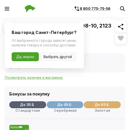
8 800 775-75-56
Похожие
1
/
2
Замок двери для а/м ВАЗ-2108-10, 2123
наружный правый (ДААЗ)
Ваш город Санкт-Петербург?
От выбранного города зависят цены,
695 ₽
наличие товара и способы доставки
Да, верно
Выбрать другой
В наличии
Код товара:
12926
Артикул:
21080610501400
Посмотреть наличие в магазинах
Бонусы за покупку
До 35 Б
До 49 Б
До 63 Б
Стандартная
Серебряная
Золотая