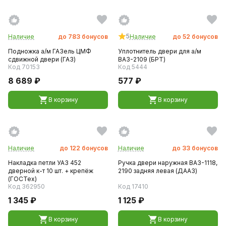
5
Наличие
до
783
бонусов
Наличие
до
52
бонусов
Подножка а/м ГАЗель ЦМФ
Уплотнитель двери для а/м
сдвижной двери (ГАЗ)
ВАЗ-2109 (БРТ)
Код 70153
Код 5444
8 689 ₽
577 ₽
В корзину
В корзину
Наличие
до
122
бонусов
Наличие
до
33
бонусов
Накладка петли УАЗ 452
Ручка двери наружная ВАЗ-1118,
дверной к-т 10 шт. + крепёж
2190 задняя левая (ДААЗ)
(ГОСТех)
Код 362950
Код 17410
1 345 ₽
1 125 ₽
В корзину
В корзину