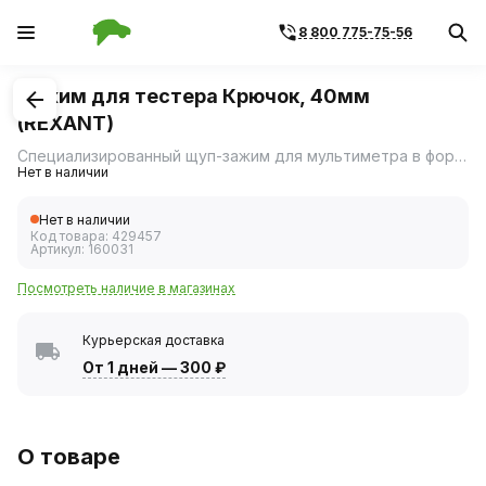
8 800 775-75-56
1
/
3
Зажим для тестера Крючок, 40мм
(REXANT)
Специализированный щуп-зажим для мультиметра в форме подпружиненного мини-крючка, предназначенный для удобной работы с электронными компонентами на печатных платах.
Нет в наличии
Нет в наличии
Код товара:
429457
Артикул:
160031
Посмотреть наличие в магазинах
Курьерская доставка
От 1 дней
—
300 ₽
О товаре