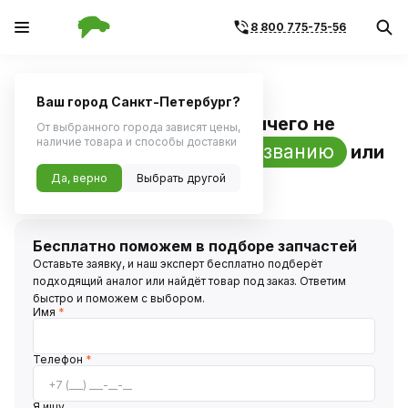
8 800 775-75-56
Главная
Поиск запчастей
Ваш город Санкт-Петербург?
По артикулу
«
npporion
»
ничего не
От выбранного города зависят цены,
наличие товара и способы доставки
по названию
найдено,
поискать
или
VIN-коду
Да, верно
Выбрать другой
по
?
Бесплатно поможем в подборе запчастей
Оставьте заявку, и наш эксперт бесплатно подберёт
подходящий аналог или найдёт товар под заказ. Ответим
быстро и поможем с выбором.
Имя
*
Телефон
*
Я ищу