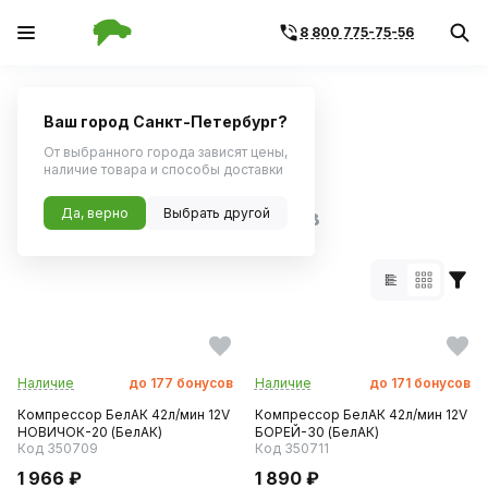
8 800 775-75-56
Главная
Каталог по бренду
Ваш город Санкт-Петербург?
Поиск по артикулу
Поиск по VIN
От выбранного города зависят цены,
наличие товара и способы доставки
Бренд БелАК:
Да, верно
Выбрать другой
228 товаров
Наличие
до
177
бонусов
Наличие
до
171
бонусов
Компрессор БелАК 42л/мин 12V
Компрессор БелАК 42л/мин 12V
НОВИЧОК-20 (БелАК)
БОРЕЙ-30 (БелАК)
Код 350709
Код 350711
1 966 ₽
1 890 ₽