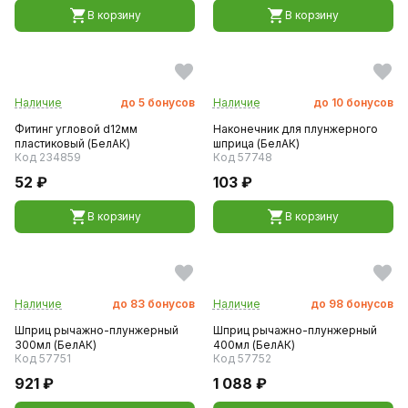
В корзину
В корзину
Наличие
до
5
бонусов
Наличие
до
10
бонусов
Фитинг угловой d12мм
Наконечник для плунжерного
пластиковый (БелАК)
шприца (БелАК)
Код 234859
Код 57748
52 ₽
103 ₽
В корзину
В корзину
Наличие
до
83
бонусов
Наличие
до
98
бонусов
Шприц рычажно-плунжерный
Шприц рычажно-плунжерный
300мл (БелАК)
400мл (БелАК)
Код 57751
Код 57752
921 ₽
1 088 ₽