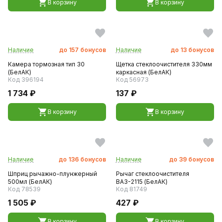
В корзину
В корзину
Наличие
до
157
бонусов
Наличие
до
13
бонусов
Камера тормозная тип 30
Щетка стеклоочистителя 330мм
(БелАК)
каркасная (БелАК)
Код 396194
Код 56973
1 734 ₽
137 ₽
В корзину
В корзину
Наличие
до
136
бонусов
Наличие
до
39
бонусов
Шприц рычажно-плунжерный
Рычаг стеклоочистителя
500мл (БелАК)
ВАЗ-2115 (БелАК)
Код 78539
Код 81749
1 505 ₽
427 ₽
В корзину
В корзину