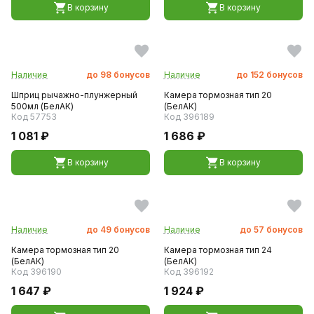
В корзину
В корзину
Наличие
до
98
бонусов
Наличие
до
152
бонусов
Шприц рычажно-плунжерный
Камера тормозная тип 20
500мл (БелАК)
(БелАК)
Код 57753
Код 396189
1 081 ₽
1 686 ₽
В корзину
В корзину
Наличие
до
49
бонусов
Наличие
до
57
бонусов
Камера тормозная тип 20
Камера тормозная тип 24
(БелАК)
(БелАК)
Код 396190
Код 396192
1 647 ₽
1 924 ₽