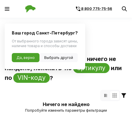
8 800 775-75-56
Главная
Каталог по бренду
Ваш город Санкт-Петербург?
Поиск по артикулу
Поиск по VIN
От выбранного города зависят цены,
наличие товара и способы доставки
По названию
Да, верно
Выбрать другой
«
continental
»
ничего не
артикулу
найдено, поискать
по
или
VIN-коду
по
?
Ничего не найдено
Попробуйте изменить параметры фильтрации