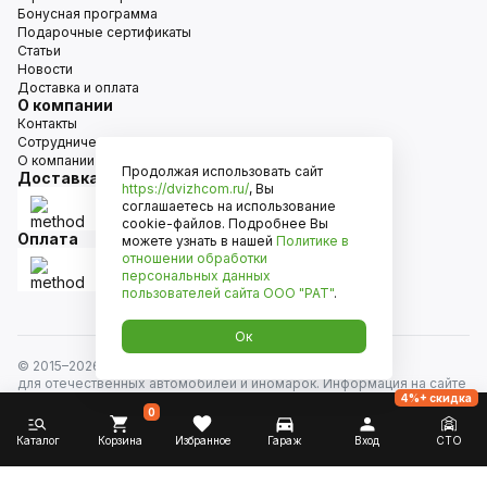
Бонусная программа
Подарочные сертификаты
Статьи
Новости
Доставка и оплата
О компании
Контакты
Сотрудничество
О компании
Продолжая использовать сайт
Доставка
https://dvizhcom.ru/
, Вы
соглашаетесь на использование
cookie-файлов. Подробнее Вы
Оплата
можете узнать в нашей
Политике в
отношении обработки
персональных данных
пользователей сайта
ООО "РАТ"
.
Ок
© 2015–
2026
Движком — сеть магазинов автозапчастей
для отечественных автомобилей и иномарок. Информация на сайте
4%+ скидка
носит исключительно информационный характер и не является
0
публичной офертой, определяемой положениями
ст. 437 Гражданского кодекса РФ. Все права защищены.
Каталог
Корзина
Избранное
Гараж
Вход
СТО