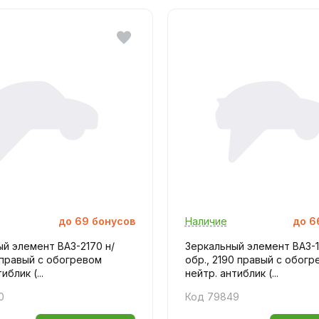
до
69
бонусов
Наличие
до
6
й элемент ВАЗ-2170 н/
Зеркальный элемент ВАЗ-11
) правый с обогревом
обр., 2190 правый с обогр
иблик (...
нейтр. антиблик (...
0
Код 79849