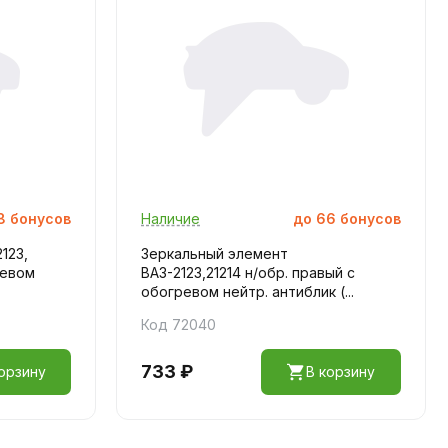
8
бонусов
Наличие
до
66
бонусов
123,
Зеркальный элемент
ревом
ВАЗ-2123,21214 н/обр. правый с
обогревом нейтр. антиблик (...
Код 72040
733 ₽
орзину
В корзину