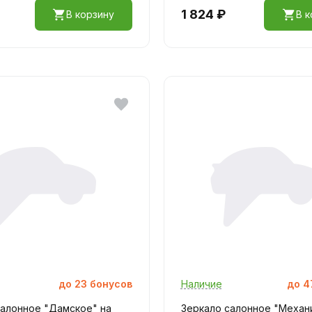
1 824 ₽
В корзину
В к
до
23
бонусов
Наличие
до
4
салонное "Дамское" на
Зеркало салонное "Механи