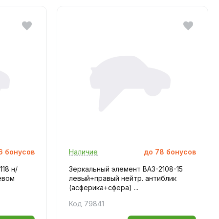
6
бонусов
Наличие
до
78
бонусов
18 н/
Зеркальный элемент ВАЗ-2108-15
евом
левый+правый нейтр. антиблик
(асферика+сфера) ...
Код 79841