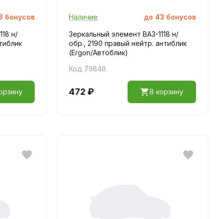
3
бонусов
Наличие
до
43
бонусов
18 н/
Зеркальный элемент ВАЗ-1118 н/
нтиблик
обр., 2190 правый нейтр. антиблик
(Ergon/Автоблик)
Код 79848
472 ₽
орзину
В корзину