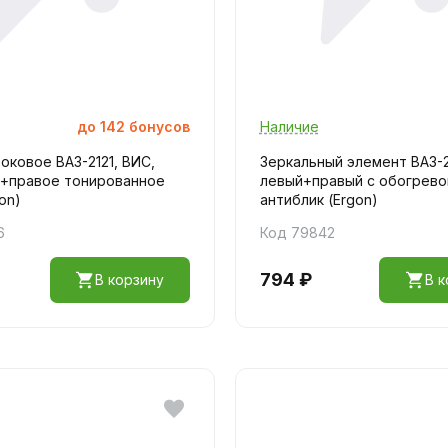
до
142
бонусов
Наличие
оковое ВАЗ-2121, ВИС,
Зеркальный элемент ВАЗ-2
+правое тонированное
левый+правый с обогрево
on)
антиблик (Ergon)
6
Код 79842
794 ₽
В корзину
В к