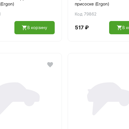
(Ergon)
присоске (Ergon)
1
Код 79862
517 ₽
В корзину
В к