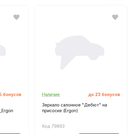
5
бонусов
Наличие
до
23
бонусов
Зеркало салонное "Дебют" на
_Ergon
присоске (Ergon)
Код 79863