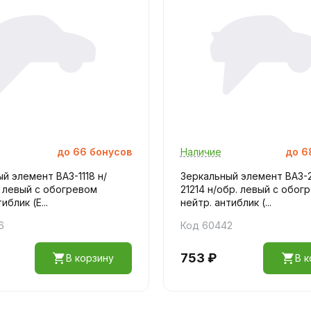
до
66
бонусов
Наличие
до
6
й элемент ВАЗ-1118 н/
Зеркальный элемент ВАЗ-2
0 левый с обогревом
21214 н/обр. левый с обог
иблик (E...
нейтр. антиблик (...
6
Код 60442
753 ₽
В корзину
В к