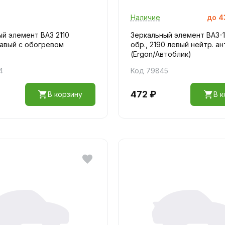
Наличие
до
4
й элемент ВАЗ 2110
Зеркальный элемент ВАЗ-11
авый с обогревом
обр., 2190 левый нейтр. а
(Ergon/Автоблик)
4
Код 79845
472 ₽
В корзину
В к