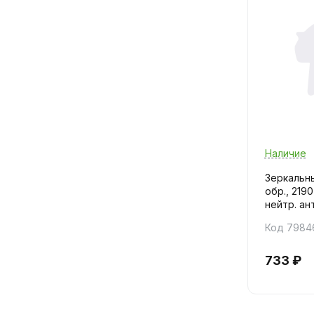
Наличие
Зеркальны
обр., 219
нейтр. ант
Код 7984
733 ₽