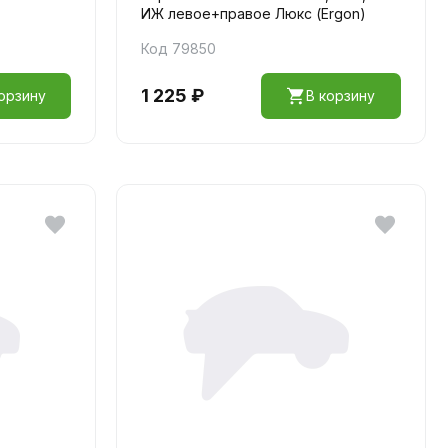
ИЖ левое+правое Люкс (Ergon)
Код 79850
1 225 ₽
орзину
В корзину