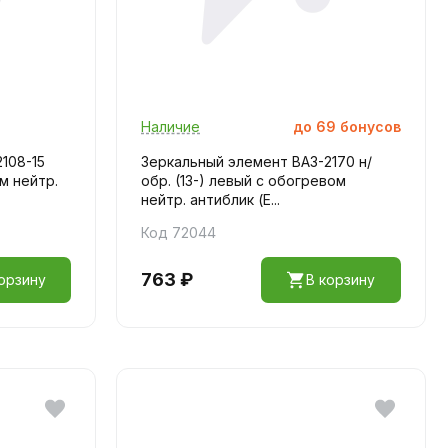
Наличие
до
69
бонусов
108-15
Зеркальный элемент ВАЗ-2170 н/
м нейтр.
обр. (13-) левый с обогревом
нейтр. антиблик (E...
Код 72044
763 ₽
орзину
В корзину