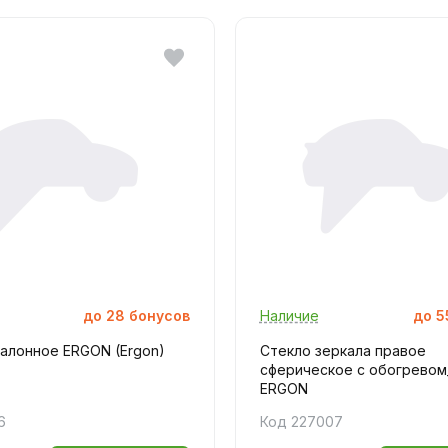
до
28
бонусов
Наличие
до
5
салонное ERGON (Ergon)
Стекло зеркала правое
сферическое с обогревом
ERGON
6
Код 227007