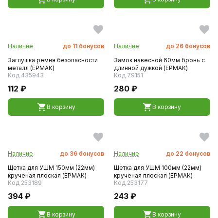
Наличие
до
11
бонусов
Наличие
до
26
бонусов
Заглушка ремня безопасности
Замок навесной 60мм бронь с
металл (ЕРМАК)
длинной дужкой (ЕРМАК)
Код 435943
Код 79151
112 ₽
280 ₽
В корзину
В корзину
Наличие
до
36
бонусов
Наличие
до
22
бонусов
Щетка для УШМ 150мм (22мм)
Щетка для УШМ 100мм (22мм)
крученая плоская (ЕРМАК)
крученая плоская (ЕРМАК)
Код 253189
Код 253177
394 ₽
243 ₽
В корзину
В корзину