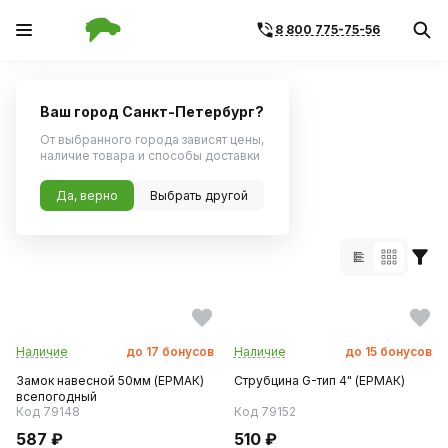
8 800 775-75-56
Главная
Каталог по бренду
Ваш город Санкт-Петербург?
Поиск по артикулу
Поиск по VIN
От выбранного города зависят цены,
наличие товара и способы доставки
Бренд Ермак:
Да, верно
Выбрать другой
54 товара
Наличие
до
17
бонусов
Наличие
до
15
бонусов
Замок навесной 50мм (ЕРМАК)
Струбцина G-тип 4" (ЕРМАК)
всепогодный
Код 79148
Код 79152
587 ₽
510 ₽