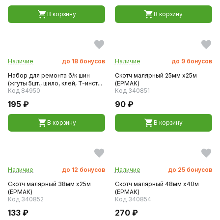
В корзину
В корзину
Наличие
до
18
бонусов
Наличие
до
9
бонусов
Набор для ремонта б/к шин
Скотч малярный 25мм x25м
(жгуты 5шт., шило, клей, T-инст...
(ЕРМАК)
Код 84950
Код 340851
195 ₽
90 ₽
В корзину
В корзину
Наличие
до
12
бонусов
Наличие
до
25
бонусов
Скотч малярный 38мм x25м
Скотч малярный 48мм x40м
(ЕРМАК)
(ЕРМАК)
Код 340852
Код 340854
133 ₽
270 ₽