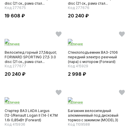
disc (21 ск., рама стал...
disc (21 ск., рама стал...
Код 277675
Код 277676
19 608 ₽
20 240 ₽
Наличие
Наличие
Велосипед горный 27,5&quot;
Стеклоподъемник ВАЗ-2106
FORWARD SPORTING 27,5 3.0
передний электро реечный
disc (21 ск., рама стал...
(пара) с мотором (Forward)
Код 277677
Код 415929
20 240 ₽
2 998 ₽
Наличие
Наличие
Стартер ВАЗ LADA Largus
Багажник велосипедный
(12-)/Renault Logan II (14-) K7M
алюминиевый под дисковый
1.6i 0,85кВт (Forward)
тормоз с зажимом (MODEL3)
Код 415936
Код 1109588