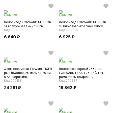
Наличие
Наличие
Велосипед FORWARD METEOR
Велосипед FORWARD METEOR
14 голубо-зеленый 130см
16 бирюзово-красный 130см
Код 1107982
Код 1107995
6 640 ₽
6 925 ₽
Наличие
Наличие
Электросамокат Forward TIGER
Велосипед горный 26&quot;
plus (8&quot;, 25 км/ч, до 20 км,
FORWARD FLASH 26 1.2 (21 ск.,
6 Ah) черный/б...
рама сталь 19&quot;) ...
Код 279151
Код 272387
24 281 ₽
18 862 ₽
Наличие
Наличие