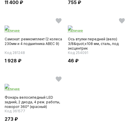
11 400 ₽
755 ₽
Наличие
Наличие
Самокат: ремкомплект (2 колеса
Ось втулки передней (вело)
230мм и 4 подшипника ABEC 9)
3/8&quot;x108 мм, сталь, под
эксцентрик
Код 281248
Код 254091
1 928 ₽
46 ₽
Наличие
Фонарь велосипедный LED
задний, 2 диода, 4 реж. работы,
поворот 360° (красный)
Код 361577
273 ₽