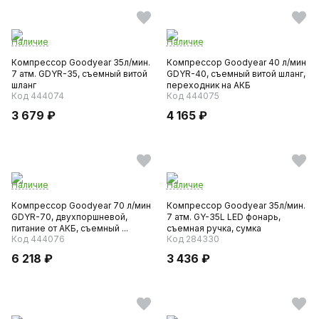
Наличие
Наличие
Компрессор Goodyear 35л/мин.
Компрессор Goodyear 40 л/мин
7 атм. GDYR-35, съемный витой
GDYR-40, съемный витой шланг,
шланг
переходник на АКБ
Код 444074
Код 444075
3 679 ₽
4 165 ₽
Наличие
Наличие
Компрессор Goodyear 70 л/мин
Компрессор Goodyear 35л/мин.
GDYR-70, двухпоршневой,
7 атм. GY-35L LED фонарь,
питание от АКБ, съемный ...
съемная ручка, сумка
Код 444076
Код 284330
6 218 ₽
3 436 ₽