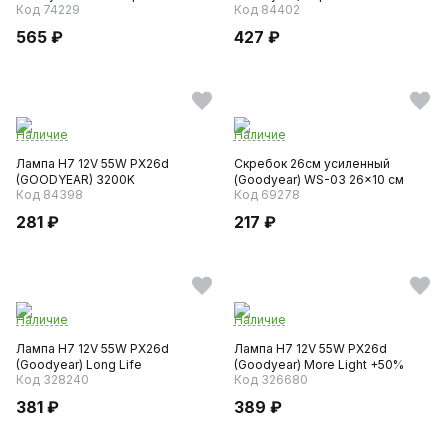
Код 74229
Код 84402
565 ₽
427 ₽
Наличие
Наличие
Лампа H7 12V 55W PX26d
Скребок 26см усиленный
(GOODYEAR) 3200K
(Goodyear) WS-03 26x10 см
Код 84398
Код 69278
281 ₽
217 ₽
Наличие
Наличие
Лампа H7 12V 55W PX26d
Лампа H7 12V 55W PX26d
(Goodyear) Long Life
(Goodyear) More Light +50%
Код 328240
Код 326680
381 ₽
389 ₽