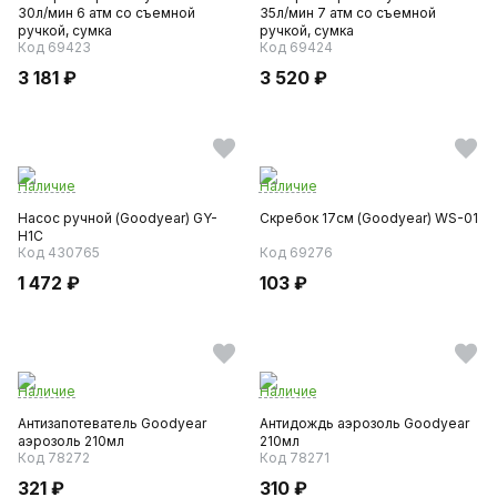
30л/мин 6 атм со съемной
35л/мин 7 атм со съемной
ручкой, сумка
ручкой, сумка
Код 69423
Код 69424
3 181 ₽
3 520 ₽
Наличие
Наличие
Насос ручной (Goodyear) GY-
Скребок 17см (Goodyear) WS-01
H1C
Код 430765
Код 69276
1 472 ₽
103 ₽
Наличие
Наличие
Антизапотеватель Goodyear
Антидождь аэрозоль Goodyear
аэрозоль 210мл
210мл
Код 78272
Код 78271
321 ₽
310 ₽