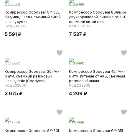
Наличие
Наличие
Компрессор Goodyear GY-50L
Компрессор Goodyear 80л/мин.
50л/мин, 10 атм, съемный витой
двухпоршневой, питание от АКБ,
шланг, сумка
съемный витой шла...
Код 284332
Код 338133
5 591 ₽
7 537 ₽
Наличие
Наличие
Компрессор Goodyear 30л/мин.
Компрессор Goodyear 45л/мин.
6 атм. съемный резиновый
6 атм. питание от АКБ, съемный
шланг, кейс (Goodyear) ...
резиновый шланг, ...
Код 232936
Код 232938
3 675 ₽
4 209 ₽
Наличие
Наличие
Компрессор Goodyear GY-30L
Компрессор Goodyear GY-35L