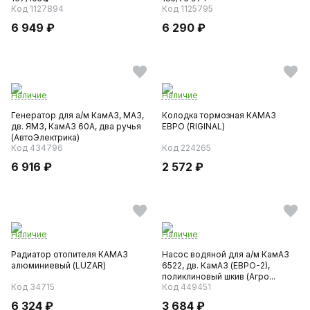
Код 1127894
Код 1125795
6 949 ₽
6 290 ₽
Наличие
Наличие
Генератор для а/м КамАЗ, МАЗ,
Колодка тормозная КАМАЗ
дв. ЯМЗ, КамАЗ 60А, два ручья
ЕВРО (RIGINAL)
(АвтоЭлектрика)
Код 434796
Код 224265
6 916 ₽
2 572 ₽
Наличие
Наличие
Радиатор отопителя КАМАЗ
Насос водяной для а/м КамАЗ
алюминиевый (LUZAR)
6522, дв. КамАЗ (ЕВРО-2),
поликлиновый шкив (Агро...
Код 34715
Код 449451
6 324 ₽
3 684 ₽