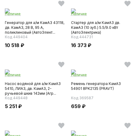
Наличие
Наличие
Генератор для а/м КамАЗ 43118,
Стартер для а/м КамАЗ дв.
дв. КамАЗ, 28 В, 95 А,
КамАЗ (10 зуб.) 5.5/9.0 кВт
поликлиновый (АвтоЭлект...
(АвтоЭлектрика)
Код 449404
Код 444731
10 518 ₽
16 373 ₽
Наличие
Наличие
Насос водяной для а/м КамАЗ
Ремень генератора КамАЗ
5410, ЛИАЗ, дв. КамАЗ, 2-
54901 8PK2135 (PRAVT)
ручьевой шкив 142мм (Агр...
Код 449448
Код 369587
5 251 ₽
659 ₽
Наличие
Наличие