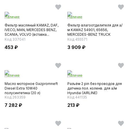
Наличие
Наличие
Фильтр масляный KAMAZ, DAF,
Фильтр влагоотделителя для а/
IVECO, MAN, MERCEDES BENZ,
м KAMAZ 54901, 65656,
SCANIA, VOLVO (вставка...
MERCEDES-BENZ TRUCK
Actros...
Код 337041
Код 455571
453 ₽
3 909 ₽
Наличие
Наличие
Масло моторное Gazpromneft
Разъём 2 pin без проводов для
Diesel Extra 10W40
датчика пол. коленв. для а/м
полусинтетика (20 л)
Hyundai (AIRLINE)
Код 263359
Код 441135
7 282 ₽
213 ₽