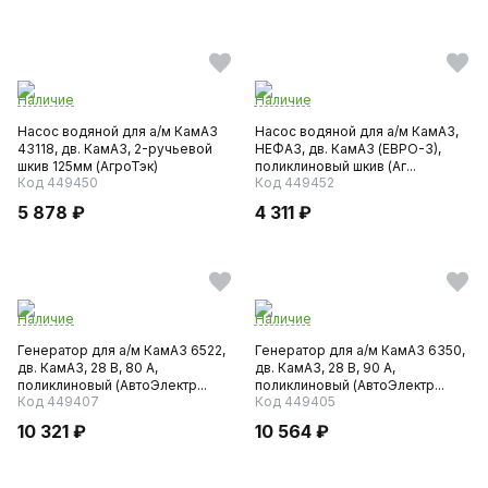
Наличие
Наличие
Насос водяной для а/м КамАЗ
Насос водяной для а/м КамАЗ,
43118, дв. КамАЗ, 2-ручьевой
НЕФАЗ, дв. КамАЗ (ЕВРО-3),
шкив 125мм (АгроТэк)
поликлиновый шкив (Аг...
Код 449450
Код 449452
5 878 ₽
4 311 ₽
Наличие
Наличие
Генератор для а/м КамАЗ 6522,
Генератор для а/м КамАЗ 6350,
дв. КамАЗ, 28 В, 80 А,
дв. КамАЗ, 28 В, 90 А,
поликлиновый (АвтоЭлектр...
поликлиновый (АвтоЭлектр...
Код 449407
Код 449405
10 321 ₽
10 564 ₽