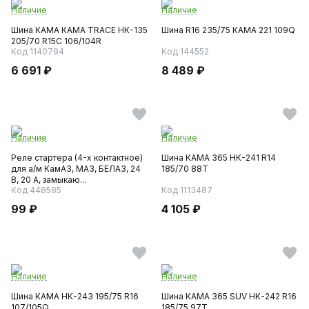
Наличие
Наличие
Шина КАМА КАМА TRACE НК-135
Шина R16 235/75 КАМА 221 109Q
205/70 R15C 106/104R
Код 1140794
Код 144552
6 691 ₽
8 489 ₽
Наличие
Наличие
Реле стартера (4-х контактное)
Шина КАМА 365 НК-241 R14
для а/м КамАЗ, МАЗ, БЕЛАЗ, 24
185/70 88T
В, 20 А, замыкаю...
Код 448585
Код 1113487
99 ₽
4 105 ₽
Наличие
Наличие
Шина КАМА НК-243 195/75 R16
Шина КАМА 365 SUV НК-242 R16
107/105Q
185/75 97T