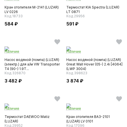
Кран отопителя М-2141 (LUZAR)
Термостат KIA Spectra (LUZAR)
LV 0226
LT 0871
Код 18733
Код 29956
584 ₽
591 ₽
Наличие
Наличие
Насос водяной (помпа) (LUZAR)
Насос водяной (помпа) (LUZAR)
(электр.) для а/м VW Transporter
Great Wall Hover (05-) 2.4i [4G64]
T4 (90-) 1.9T...
(LWP 3004)
Код 326870
Код 398623
3 482 ₽
3 874 ₽
Наличие
Наличие
Термостат DAEWOO Matiz
Кран отопителя ВАЗ-2101
(LUZAR)
(LUZAR) LV 0101
Код 29952
Код 17096