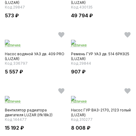
(LUZAR)
(LUZAR)
Код 29847
Код 430135
573 ₽
49 794 ₽
Наличие
Наличие
Насос водяной УАЗ дв. 409 PRO
Ремень ГУР УАЗ дв. 514 6PK925
(LUZAR)
(LUZAR)
Код 336797
Код 29844
5 557 ₽
907 ₽
Наличие
Наличие
Вентилятор радиатора
Насос ГУР ВАЗ-2170, 2123 голый
двигателя LUZAR (lfk18k2)
(LUZAR)
Код 144477
Код 310277
15 192 ₽
8 008 ₽