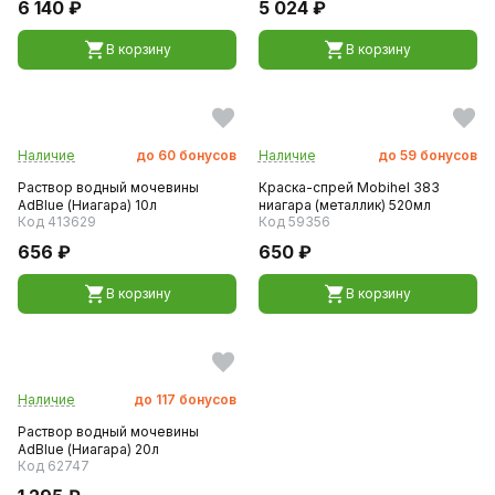
6 140 ₽
5 024 ₽
В корзину
В корзину
Наличие
до
60
бонусов
Наличие
до
59
бонусов
Раствор водный мочевины
Краска-спрей Mobihel 383
AdBlue (Ниагара) 10л
ниагара (металлик) 520мл
Код 413629
Код 59356
656 ₽
650 ₽
В корзину
В корзину
Наличие
до
117
бонусов
Раствор водный мочевины
AdBlue (Ниагара) 20л
Код 62747