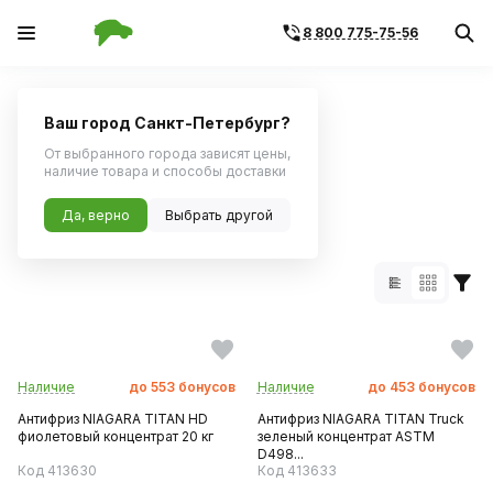
8 800 775-75-56
Главная
Каталог по бренду
Ваш город Санкт-Петербург?
Поиск по артикулу
Поиск по VIN
От выбранного города зависят цены,
наличие товара и способы доставки
Бренд Niagara:
Да, верно
Выбрать другой
5 товаров
Наличие
до
553
бонусов
Наличие
до
453
бонусов
Антифриз NIAGARA TITAN HD
Антифриз NIAGARA TITAN Truck
фиолетовый концентрат 20 кг
зеленый концентрат ASTM
D498...
Код 413630
Код 413633