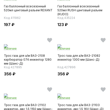
Газ баллонный всесезонный
Газ баллонный всесезонный
520мл цанговый разъем REXANT
520мл RUSH цанговый разъем
(KUDO)
Код 411962
Код 435224
197 ₽
123 ₽
Наличие
Наличие
Трос газа для а/м ВАЗ-2108
Трос газа для а/м ВАЗ-21082
карбюратор 074 инжектор 1280
инжектор 1300 мм (Шанс-Д)
мм (Шанс-Д)
Код 427895
Код 427896
356 ₽
356 ₽
Наличие
Наличие
Трос газа для а/м ВАЗ-21102
Трос газа для а/м ВАЗ-21103
инжектор, двс 1,5 1150 мм (Шанс-
инжектор, двс 1,5 16V (Шанс-Д)