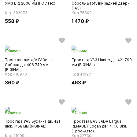
УМЗ Е-2 2000 мм (ГОСТех)
Соболь Баргузин задней двери
(ГАЗ)
Код 362973
Код 75800
558 ₽
1 470 ₽
Наличие
Наличие
Трос газа для а/м ГАЗель,
Трос газа УАЗ Hunter дв. 421 790
Соболь дв. 406 740 мм
мм (RIGINAL)
(RIGINAL)
Код 410970
Код 410971
360 ₽
463 ₽
Наличие
Наличие
Трос газа УАЗ Буханка дв. 421
Трос газа ВАЗ LADA Largus,
инж. 1458 мм (RIGINAL)
RENAULT Logan дв.1,4-1,6 8кл.
(Трос-Авто)
Код 410994
Код 227304