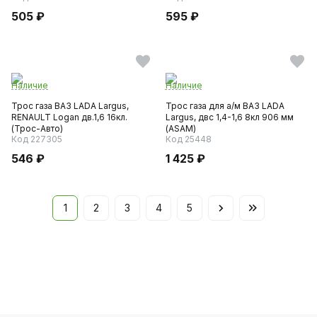
505 ₽
595 ₽
Наличие
Наличие
Трос газа ВАЗ LADA Largus,
Трос газа для а/м ВАЗ LADA
RENAULT Logan дв.1,6 16кл.
Largus, двс 1,4-1,6 8кл 906 мм
(Трос-Авто)
(ASAM)
Код 227305
Код 25448
546 ₽
1 425 ₽
1
2
3
4
5