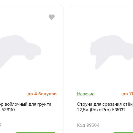
до
4
бонусов
Наличие
до
7
ор войлочный для грунта
Струна для срезания стёк
) 536110
22,5м (RoxelPro) 535132
7
Код 99504