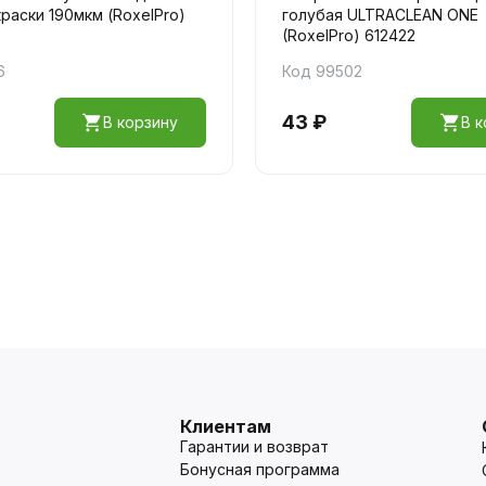
краски 190мкм (RoxelPro)
голубая ULTRACLEAN ONE
(RoxelPro) 612422
6
Код 99502
43 ₽
В корзину
В к
Клиентам
Гарантии и возврат
Бонусная программа