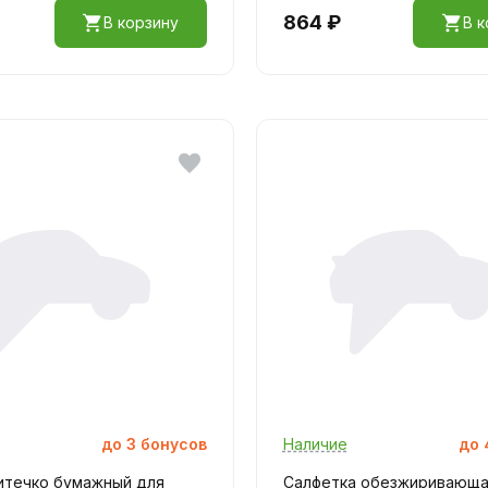
864 ₽
В корзину
В к
до
3
бонусов
Наличие
до
итечко бумажный для
Салфетка обезжиривающа