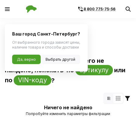
8 800 775-75-56
Главная
Каталог по бренду
Ваш город Санкт-Петербург?
Поиск по артикулу
Поиск по VIN
От выбранного города зависят цены,
наличие товара и способы доставки
По названию
Да, верно
Выбрать другой
«
ruseff
»
ничего не
артикулу
найдено, поискать
по
или
VIN-коду
по
?
Ничего не найдено
Попробуйте изменить параметры фильтрации