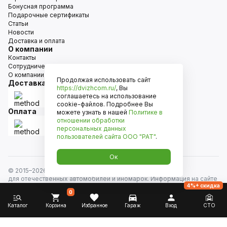
Бонусная программа
Подарочные сертификаты
Статьи
Новости
Доставка и оплата
О компании
Контакты
Сотрудничество
О компании
Продолжая использовать сайт
Доставка
https://dvizhcom.ru/
, Вы
соглашаетесь на использование
cookie-файлов. Подробнее Вы
Оплата
можете узнать в нашей
Политике в
отношении обработки
персональных данных
пользователей сайта
ООО "РАТ"
.
Ок
© 2015–
2026
Движком — сеть магазинов автозапчастей
для отечественных автомобилей и иномарок. Информация на сайте
4%+ скидка
носит исключительно информационный характер и не является
0
публичной офертой, определяемой положениями
ст. 437 Гражданского кодекса РФ. Все права защищены.
Каталог
Корзина
Избранное
Гараж
Вход
СТО