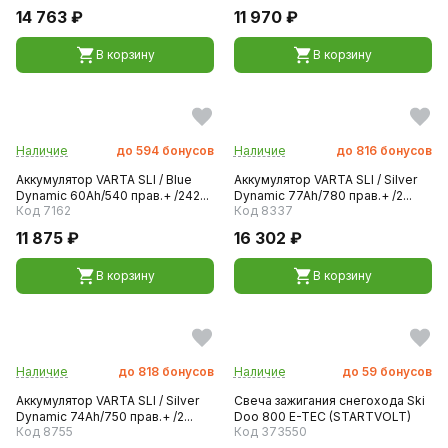
14 763 ₽
11 970 ₽
В корзину
В корзину
Наличие
до
594
бонусов
Наличие
до
816
бонусов
Аккумулятор VARTA SLI / Blue
Аккумулятор VARTA SLI / Silver
Dynamic 60Ah/540 прав.+ /242...
Dynamic 77Ah/780 прав.+ /2...
Код 7162
Код 8337
11 875 ₽
16 302 ₽
В корзину
В корзину
Наличие
до
818
бонусов
Наличие
до
59
бонусов
Аккумулятор VARTA SLI / Silver
Свеча зажигания снегохода Ski
Dynamic 74Ah/750 прав.+ /2...
Doo 800 E-TEC (STARTVOLT)
Код 8755
Код 373550