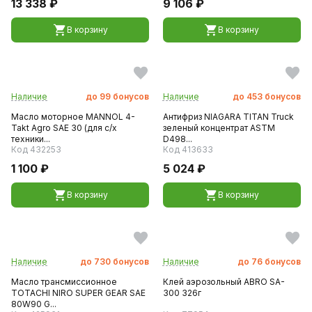
13 338 ₽
9 106 ₽
В корзину
В корзину
Наличие
до
99
бонусов
Наличие
до
453
бонусов
Масло моторное MANNOL 4-
Антифриз NIAGARA TITAN Truck
Takt Agro SAE 30 (для с/х
зеленый концентрат ASTM
техники...
D498...
Код 432253
Код 413633
1 100 ₽
5 024 ₽
В корзину
В корзину
Наличие
до
730
бонусов
Наличие
до
76
бонусов
Масло трансмиссионное
Клей аэрозольный ABRO SA-
TOTACHI NIRO SUPER GEAR SAE
300 326г
80W90 G...