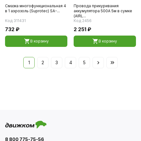
Смазка многофункциональная 4
Провода прикуривания
в 1 аэрозоль (Suprotec) SA-...
аккумулятора 500А 5м в сумке
(AIRL...
Код 311431
Код 2456
732 ₽
2 251 ₽
В корзину
В корзину
1
2
3
4
5
8 800 775-75-56