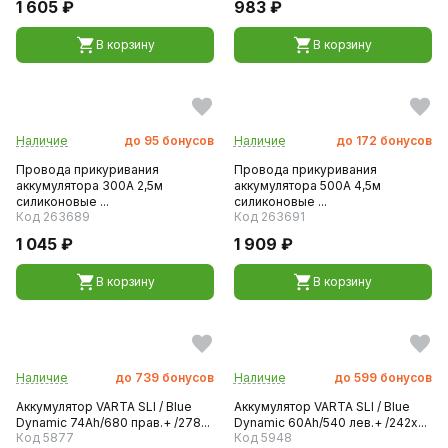
1 605 ₽
983 ₽
В корзину
В корзину
Наличие
до
95
бонусов
Наличие
до
172
бонусов
Провода прикуривания
Провода прикуривания
аккумулятора 300А 2,5м
аккумулятора 500А 4,5м
силиконовые ...
силиконовые ...
Код 263689
Код 263691
1 045 ₽
1 909 ₽
В корзину
В корзину
Наличие
до
739
бонусов
Наличие
до
599
бонусов
Аккумулятор VARTA SLI / Blue
Аккумулятор VARTA SLI / Blue
Dynamic 74Ah/680 прав.+ /278...
Dynamic 60Ah/540 лев.+ /242x...
Код 5877
Код 5948