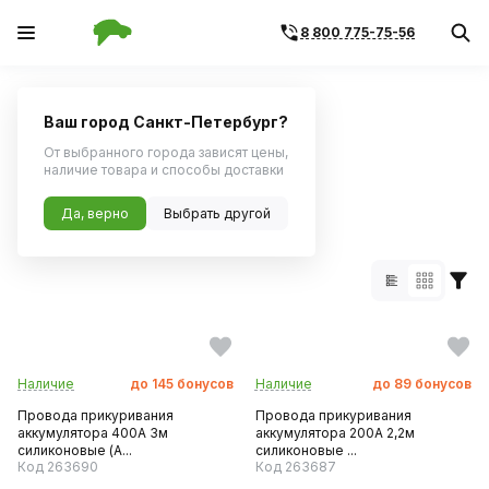
8 800 775-75-56
Главная
Каталог по бренду
Ваш город Санкт-Петербург?
Поиск по артикулу
Поиск по VIN
От выбранного города зависят цены,
наличие товара и способы доставки
Бренд sai:
Да, верно
480 товаров
Выбрать другой
Наличие
до
145
бонусов
Наличие
до
89
бонусов
Провода прикуривания
Провода прикуривания
аккумулятора 400А 3м
аккумулятора 200А 2,2м
силиконовые (A...
силиконовые ...
Код 263690
Код 263687