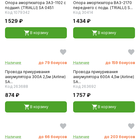
Опора амортизатора ЗАЗ-1102 с
Опора амортизатора ВАЗ-2170
подшип. (TRIALLI) SA 0451
переднего с подш. (TRIALLI) S...
Код 1079342
Код 30414
1 529 ₽
1 434 ₽
В корзину
В корзину
Наличие
до
79
бонусов
Наличие
до
159
бонусов
Провода прикуривания
Провода прикуривания
аккумулятора 300А 2,5м (Airline)
аккумулятора 600А 4,5м (Airline)
SA...
SA...
Код 263688
Код 263692
874 ₽
1 757 ₽
В корзину
В корзину
Наличие
до
66
бонусов
Наличие
до
203
бонусов