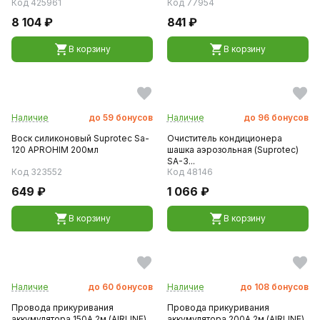
Код 425961
Код 77954
8 104 ₽
841 ₽
В корзину
В корзину
Наличие
до
59
бонусов
Наличие
до
96
бонусов
Воск силиконовый Suprotec Sa-
Очиститель кондиционера
120 APROHIM 200мл
шашка аэрозольная (Suprotec)
SA-3...
Код 323552
Код 48146
649 ₽
1 066 ₽
В корзину
В корзину
Наличие
до
60
бонусов
Наличие
до
108
бонусов
Провода прикуривания
Провода прикуривания
аккумулятора 150А 2м (AIRLINE)
аккумулятора 200А 2м (AIRLINE)