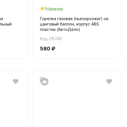
Наличие
5
ки
Горелка газовая (пьезорозжиг) на
альный
цанговый баллон, корпус ABS
пластик (АвтоДело)
Код 215740
580 ₽