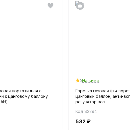
Наличие
5
зовая портативная с
Горелка газовая (пьезороз
ми к цанговому баллону
цанговый баллон, анти-вс
ХАН)
регулятор воз...
0
Код 82294
532 ₽