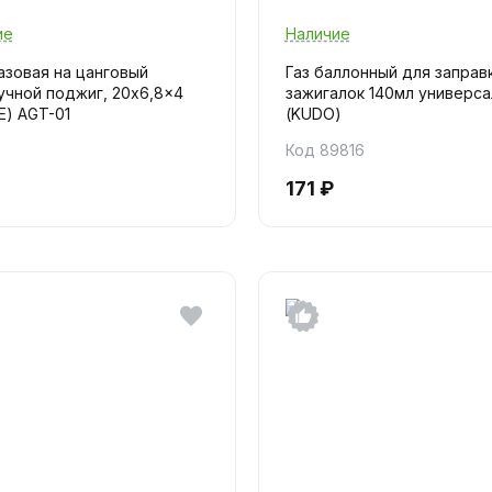
ие
Наличие
азовая на цанговый
Газ баллонный для заправ
учной поджиг, 20x6,8x4
зажигалок 140мл универс
NE) AGT-01
(KUDO)
Код 89816
171 ₽