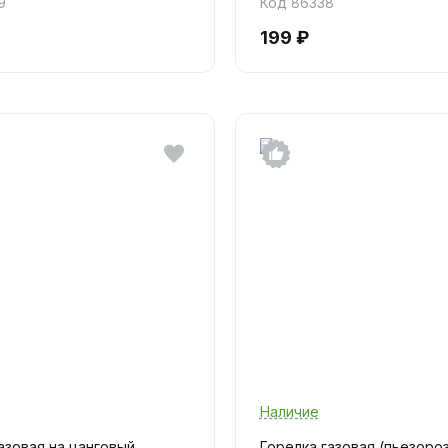
9
Код 86338
199 ₽
Наличие
азовая на цанговый
Горелка газовая (пьезороз