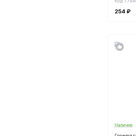
Код 7794
254 ₽
Наличие
Горелка г