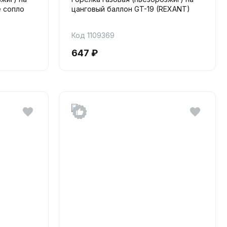
е сопло
цанговый баллон GT-19 (REXANT)
Код 1109369
647 ₽