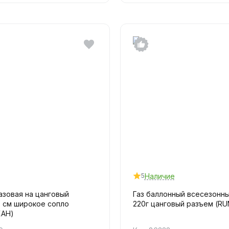
Наличие
5
азовая на цанговый
Газ баллонный всесезонны
3 см широкое сопло
220г цанговый разъем (R
ХАН)