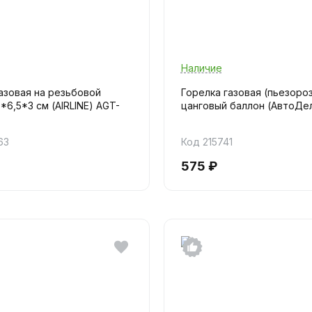
Наличие
азовая на резьбовой
Горелка газовая (пьезороз
*6,5*3 см (AIRLINE) AGT-
цанговый баллон (АвтоДе
63
Код 215741
575 ₽