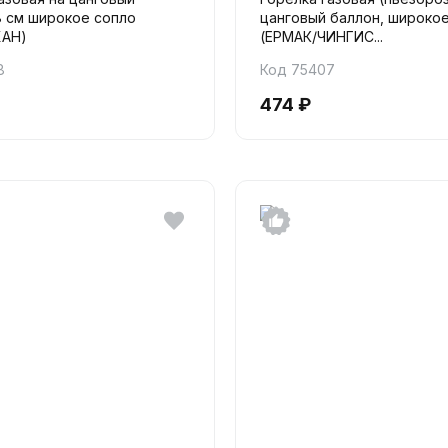
8 см широкое сопло
цанговый баллон, широко
ХАН)
(ЕРМАК/ЧИНГИС...
8
Код 75407
474 ₽