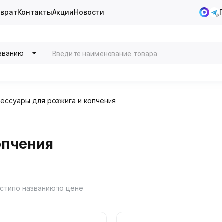
зврат
Контакты
Акции
Новости
званию
сессуары для розжига и копчения
опчения
ости
по названию
по цене