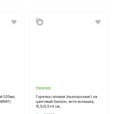
Наличие
й 520мл,
Горелка газовая (пьезорозжиг) на
UNWAY)
цанговый баллон, анти-вспышка,
15,5x5,5x4 см...