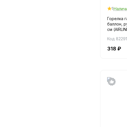
Налич
5
Горелка г
баллон, р
см (AIRLI
Код 82291
318 ₽