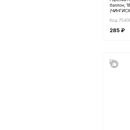
баллон, 1
(ЧИНГИС
Код 7540
285 ₽