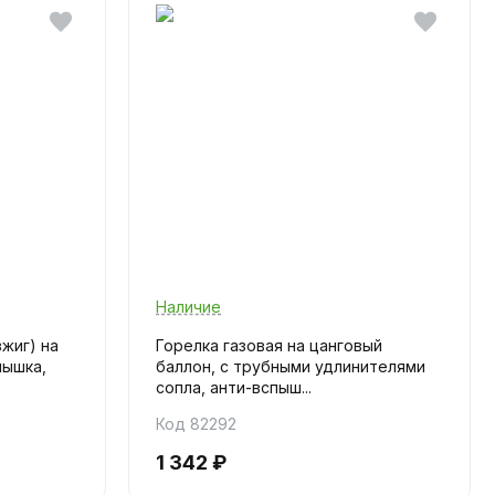
Наличие
жиг) на
Горелка газовая на цанговый
пышка,
баллон, с трубными удлинителями
сопла, анти-вспыш...
Код 82292
1 342 ₽