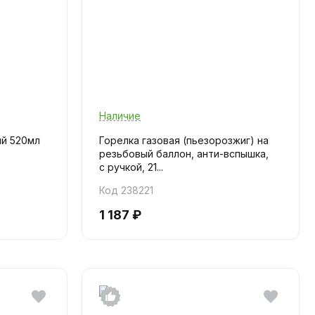
Наличие
ый 520мл
Горелка газовая (пьезорозжиг) на
резьбовый баллон, анти-вспышка,
с ручкой, 21...
Код 238221
1 187 ₽