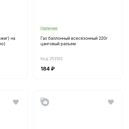
Наличие
жиг) на
Газ баллонный всесезонный 220г
ло)
цанговый разъем
Код 253192
184 ₽