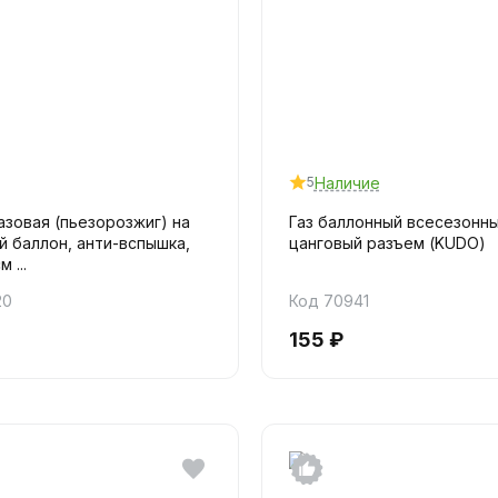
Наличие
5
азовая (пьезорозжиг) на
Газ баллонный всесезонн
 баллон, анти-вспышка,
цанговый разъем (KUDO)
 ...
20
Код 70941
155 ₽