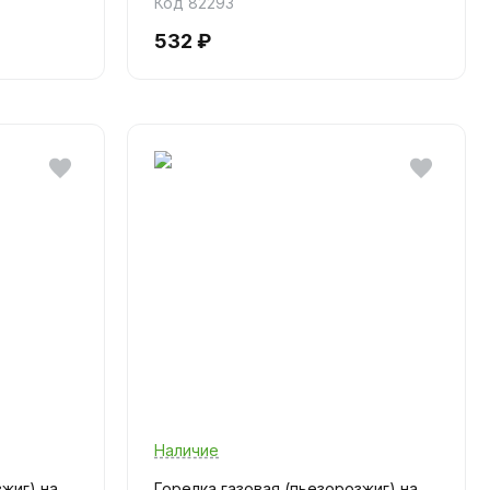
Код 82293
532 ₽
Наличие
жиг) на
Горелка газовая (пьезорозжиг) на