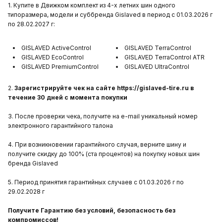
1. Купите в Движком комплект из 4-х летних шин одного
типоразмера, модели и суббренда Gislaved в период с 01.03.2026 г
по 28.02.2027 г:
GISLAVED ActiveControl
GISLAVED TerraControl
GISLAVED EcoControl
GISLAVED TerraControl ATR
GISLAVED PremiumControl
GISLAVED UltraControl
2.
Зарегистрируйте чек на сайте https://gislaved-tire.ru в
течение 30 дней с момента покупки
3. После проверки чека, получите на e-mail уникальный номер
электронного гарантийного талона
4. При возникновении гарантийного случая, верните шину и
получите скидку до 100% (ста процентов) на покупку новых шин
бренда Gislaved
5. Период принятия гарантийных случаев с 01.03.2026 г по
29.02.2028 г
Получите Гарантию без условий, безопасность без
компромиссов!