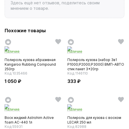
Здесь ещё нет отзывов, поделитесь своим
мнением о товаре.
Похожие товары
Наличие
Наличие
Полироль кузова абразивная
Полироль кузова (набор 3в1
Kangaroo Rubbing Compound
Р1000;Р2000;Р3000) ВМП-АВТО
250гр
стик пакет 3*20гр
Код 1035466
Код 1146110
1 050 ₽
333 ₽
Наличие
Наличие
Воск жидкий Astrohim Active
Полироль для кузова с воском
foam AC-440 1л
LECAR 250 мл
Код 55931
Код 82988