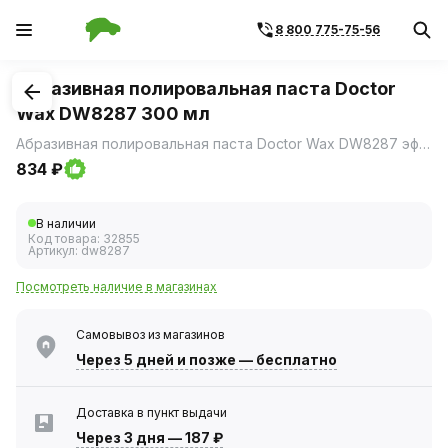
8 800 775-75-56
1
/
1
Абразивная полировальная паста Doctor
Wax DW8287 300 мл
Абразивная полировальная паста Doctor Wax DW8287 эффективно устраняет дефекты покраски, глубокие царапины, а также сильно окислившийся или помутневший верхний слой краски.
834 ₽
В наличии
Код товара:
32855
Артикул:
dw8287
Посмотреть наличие в магазинах
Самовывоз из магазинов
Через 5 дней
и позже — бесплатно
Доставка в пункт выдачи
Через 3 дня
—
187 ₽