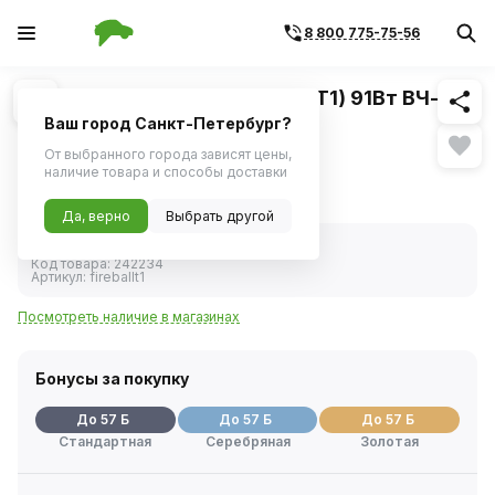
8 800 775-75-56
Похожие
1
/
2
Акустика 10см Aura (Fireball-T1) 91Вт ВЧ-
драйвер
Ваш город Санкт-Петербург?
От выбранного города зависят цены,
Диаметр: 4″ &#40;10 cm&#41;.
наличие товара и способы доставки
1 908 ₽
Да, верно
Выбрать другой
В наличии
Код товара:
242234
Артикул:
fireballt1
Посмотреть наличие в магазинах
Бонусы за покупку
До 57 Б
До 57 Б
До 57 Б
Стандартная
Серебряная
Золотая