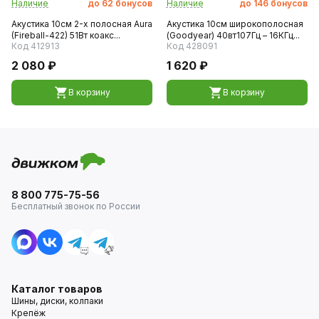
Наличие
до
62
бонусов
Наличие
до
146
бонусов
Акустика 10см 2-х полосная Aura
Акустика 10см широкополосная
(Fireball-422) 51Вт коакс...
(Goodyear) 40вт107Гц – 16КГц...
Код 412913
Код 428091
2 080 ₽
1 620 ₽
В корзину
В корзину
8 800 775-75-56
Бесплатный звонок по России
Каталог товаров
Шины, диски, колпаки
Крепёж