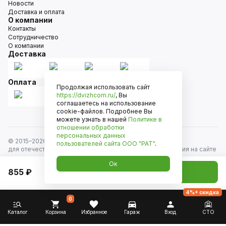
Новости
Доставка и оплата
О компании
Контакты
Сотрудничество
О компании
Доставка
Оплата
Продолжая использовать сайт
https://dvizhcom.ru/
, Вы
соглашаетесь на использование
cookie-файлов. Подробнее Вы
можете узнать в нашей
Политике в
отношении обработки
персональных данных
© 2015–
2026
Движком — сеть магазинов автозапчастей
пользователей сайта
ООО "РАТ"
.
для отечественных автомобилей и иномарок. Информация на сайте
носит исключительно информационный характер и не является
Ок
публичной офертой, определяемой положениями
855 ₽
Добавить в корзину
ст. 437 Гражданского кодекса РФ. Все права защищены.
4%+ скидка
0
Каталог
Корзина
Избранное
Гараж
Вход
СТО