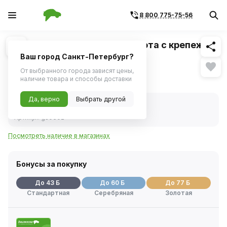
8 800 775-75-56
Похожие
1
/
1
Амортизатор УАЗ Patriot капота с крепежом
(TRIALLI)
Ваш город Санкт-Петербург?
От выбранного города зависят цены,
855 ₽
наличие товара и способы доставки
Да, верно
Выбрать другой
В наличии
Код товара:
227933
Артикул:
gs0302
Посмотреть наличие в магазинах
Бонусы за покупку
До 43 Б
До 60 Б
До 77 Б
Стандартная
Серебряная
Золотая