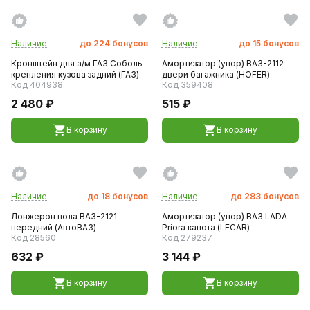
Наличие
до
224
бонусов
Наличие
до
15
бонусов
Кронштейн для а/м ГАЗ Соболь
Амортизатор (упор) ВАЗ-2112
крепления кузова задний (ГАЗ)
двери багажника (HOFER)
Код 404938
Код 359408
2 480 ₽
515 ₽
В корзину
В корзину
Наличие
до
18
бонусов
Наличие
до
283
бонусов
Лонжерон пола ВАЗ-2121
Амортизатор (упор) ВАЗ LADA
передний (АвтоВАЗ)
Priora капота (LECAR)
Код 28560
Код 279237
632 ₽
3 144 ₽
В корзину
В корзину