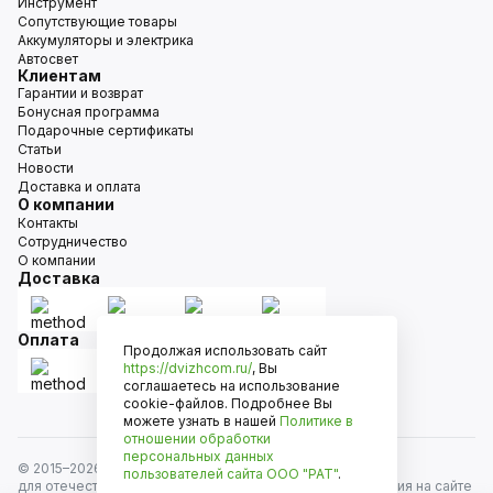
Инструмент
Сопутствующие товары
Аккумуляторы и электрика
Автосвет
Клиентам
Гарантии и возврат
Бонусная программа
Подарочные сертификаты
Статьи
Новости
Доставка и оплата
О компании
Контакты
Сотрудничество
О компании
Доставка
Оплата
Продолжая использовать сайт
https://dvizhcom.ru/
, Вы
соглашаетесь на использование
cookie-файлов. Подробнее Вы
можете узнать в нашей
Политике в
отношении обработки
персональных данных
© 2015–
2026
Движком — сеть магазинов автозапчастей
пользователей сайта
ООО "РАТ"
.
для отечественных автомобилей и иномарок. Информация на сайте