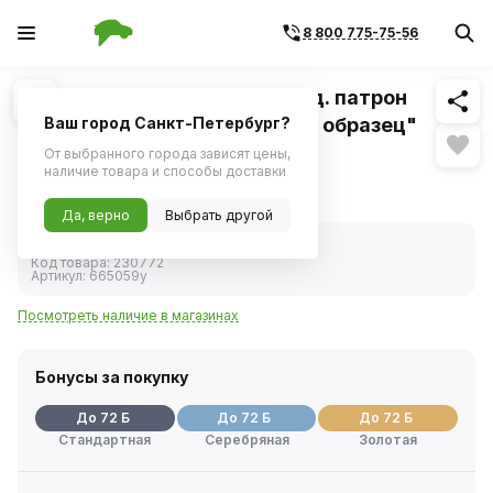
8 800 775-75-56
Похожие
1
/
1
Амортизатор ВАЗ-2108 перед. патрон
(Kayaba) 665059 "витринный образец"
Ваш город Санкт-Петербург?
От выбранного города зависят цены,
Гарантия на уцененный товар 14 дней
наличие товара и способы доставки
2 406 ₽
Уценка
Да, верно
Выбрать другой
В наличии
Код товара:
230772
Артикул:
665059у
Посмотреть наличие в магазинах
Бонусы за покупку
До 72 Б
До 72 Б
До 72 Б
Стандартная
Серебряная
Золотая