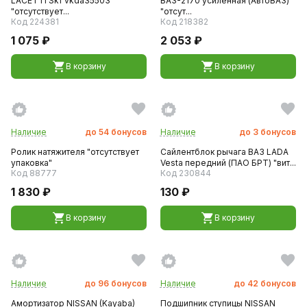
LACETTI Skf vkda35503
ВАЗ-2170 усиленная (АвтоВАЗ)
"отсутствует...
"отсут...
Код 224381
Код 218382
1 075 ₽
2 053 ₽
В корзину
В корзину
Наличие
до
54
бонусов
Наличие
до
3
бонусов
Ролик натяжителя "отсутствует
Сайлентблок рычага ВАЗ LADA
упаковка"
Vesta передний (ПАО БРТ) "вит...
Код 88777
Код 230844
1 830 ₽
130 ₽
В корзину
В корзину
Наличие
до
96
бонусов
Наличие
до
42
бонусов
Амортизатор NISSAN (Kayaba)
Подшипник ступицы NISSAN