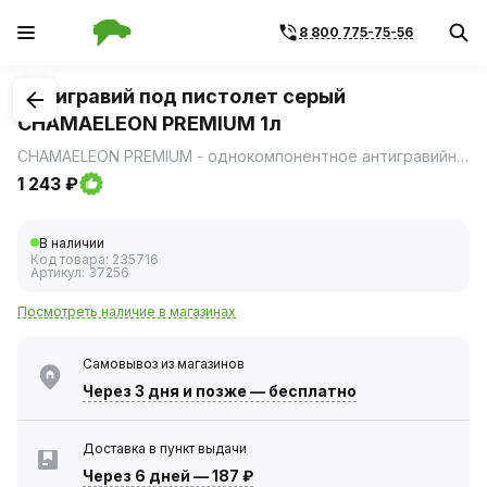
8 800 775-75-56
1
/
1
Антигравий под пистолет серый
CHAMAELEON PREMIUM 1л
CHAMAELEON PREMIUM - однокомпонентное антигравийное покрытие с хорошей укрывистостью, не оставляющий подтеков.
1 243 ₽
В наличии
Код товара:
235716
Артикул:
37256
Посмотреть наличие в магазинах
Самовывоз из магазинов
Через 3 дня
и позже — бесплатно
Доставка в пункт выдачи
Через 6 дней
—
187 ₽