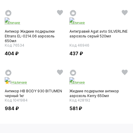
Наличие
Наличие
Антикор Жидкие подкрылки
Антигравий Agat avto SILVERLINE
Eltrans EL-0214.06 аэрозоль
аэрозоль серый 520мл
650мл
Код 76534
Код 46946
404 ₽
437 ₽
5
Наличие
Наличие
Антикор HB BODY 930 BITUMEN
Жидкие подкрылки антикор
черный 1кг
аэрозоль Kerry 650мл
Код 1041984
Код 428192
984 ₽
581 ₽