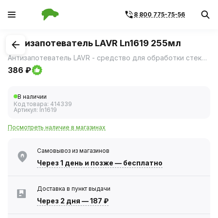
8 800 775-75-56
1
/
2
Антизапотеватель LAVR Ln1619 255мл
Антизапотеватель LAVR - средство для обработки стекол и зеркал автомобиля.
386 ₽
В наличии
Код товара:
414339
Артикул:
ln1619
Посмотреть наличие в магазинах
Самовывоз из магазинов
Через 1 день
и позже — бесплатно
Доставка в пункт выдачи
Через 2 дня
—
187 ₽