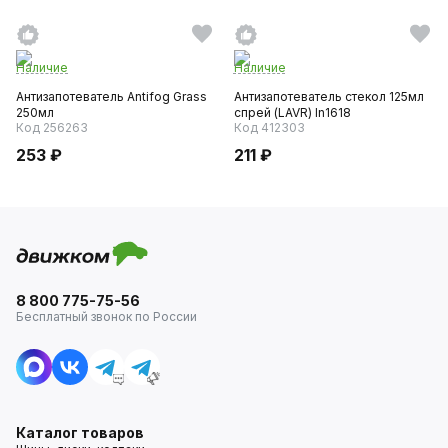
Наличие
Наличие
Антизапотеватель Antifog Grass
Антизапотеватель стекол 125мл
250мл
спрей (LAVR) ln1618
Код 256263
Код 412303
253 ₽
211 ₽
8 800 775-75-56
Бесплатный звонок по России
Каталог товаров