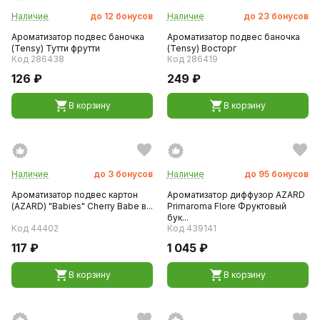
Наличие
до
12
бонусов
Наличие
до
23
бонусов
Ароматизатор подвес баночка
Ароматизатор подвес баночка
(Tensy) Тутти фрутти
(Tensy) Восторг
Код 286438
Код 286419
126 ₽
249 ₽
В корзину
В корзину
Наличие
до
3
бонусов
Наличие
до
95
бонусов
Ароматизатор подвес картон
Ароматизатор диффузор AZARD
(AZARD) "Babies" Cherry Babe в...
Primaroma Flore Фруктовый
бук...
Код 44402
Код 439141
117 ₽
1 045 ₽
В корзину
В корзину