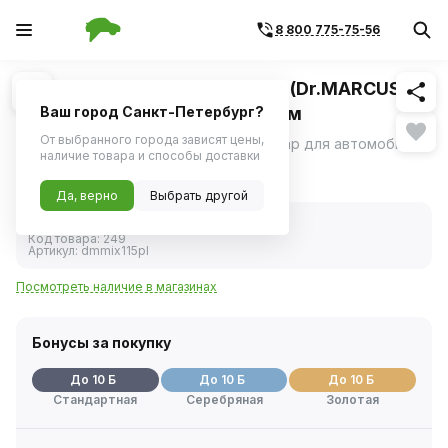
8 800 775-75-56
Похожие
1
/
1
Ароматизатор на дефлектор (Dr.MARCUS)
"Динамик" SENSO с флаконом
Ваш город Санкт-Петербург?
От выбранного города зависят цены,
Освежитель воздуха важный аксессуар для автомобиля.
наличие товара и способы доставки
342 ₽
Да, верно
Выбрать другой
В наличии
Код товара:
249
Артикул:
dmmix115pl
Посмотреть наличие в магазинах
Бонусы за покупку
До 10 Б
До 10 Б
До 10 Б
Стандартная
Серебряная
Золотая