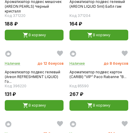
Ароматизатор подвес мешочек
Ароматизатор подвес гелевый
(AREON PEARLS) Черный
(AREON LIQUID 5ml) Бабл гам
кристалл
Код 371220
Код 371204
188 ₽
164 ₽
В корзину
В корзину
Наличие
до
12
бонусов
Наличие
до
8
бонусов
Ароматизатор подвес гелевый
Ароматизатор подвес картон
(Areon REFRESHMENT LIQUID)
(CARIBI) "VIP" Paco Rabanne "B...
Го...
Код 396220
Код 85590
131 ₽
267 ₽
В корзину
В корзину