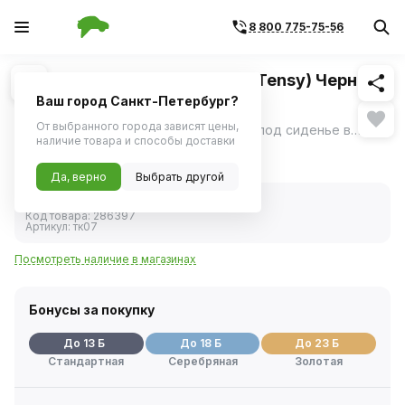
8 800 775-75-56
Похожие
1
/
1
Ароматизатор под сиденье (Tensy) Черный
лед с пробником
Ваш город Санкт-Петербург?
От выбранного города зависят цены,
Гелевый ароматизатор на панель или под сиденье в автомобиль.
ещё
наличие товара и способы доставки
255 ₽
Да, верно
Выбрать другой
В наличии
Код товара:
286397
Артикул:
тк07
Посмотреть наличие в магазинах
Бонусы за покупку
До 13 Б
До 18 Б
До 23 Б
Стандартная
Серебряная
Золотая