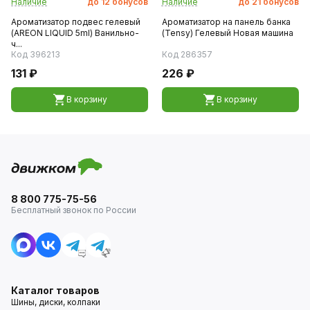
Наличие
до
12
бонусов
Наличие
до
21
бонусов
Ароматизатор подвес гелевый
Ароматизатор на панель банка
(AREON LIQUID 5ml) Ванильно-
(Tensy) Гелевый Новая машина
ч...
Код 396213
Код 286357
131 ₽
226 ₽
В корзину
В корзину
8 800 775-75-56
Бесплатный звонок по России
Каталог товаров
Шины, диски, колпаки