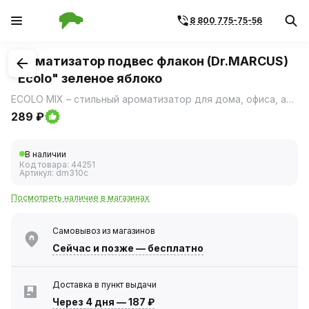
8 800 775-75-56
1
/
1
Ароматизатор подвес флакон (Dr.MARCUS)
"Ecolo" зеленое яблоко
ECOLO MIX – стильный ароматизатор для дома, офиса, автомобиля.
289 ₽
В наличии
Код товара:
44251
Артикул:
dm310c
Посмотреть наличие в магазинах
Самовывоз из магазинов
Сейчас
и позже — бесплатно
Доставка в пункт выдачи
Через 4 дня
—
187 ₽