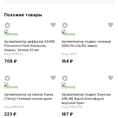
Похожие товары
Наличие
Наличие
Ароматизатор диффузор AZARD
Ароматизатор подвес гелевый
Primaroma Flore Апельсин,
(AREON LIQUID) лимон
Ананас, Зелень 50 мл
Код 439143
Код 29511
708 ₽
164 ₽
Наличие
Наличие
Ароматизатор на панель банка
Ароматизатор подвес баночка
(Tensy) Гелевый спелая дыня
AIRLINE &quot;Aroma&quot;
морской бриз
Код 286363
Код 1099316
223 ₽
187 ₽