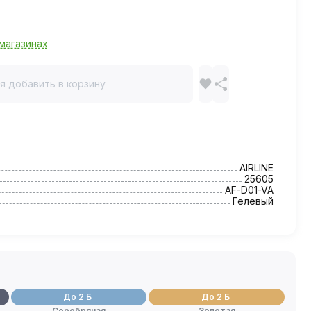
магазинах
я добавить в корзину
AIRLINE
25605
AF-D01-VA
Гелевый
До 2 Б
До 2 Б
Серебряная
Золотая