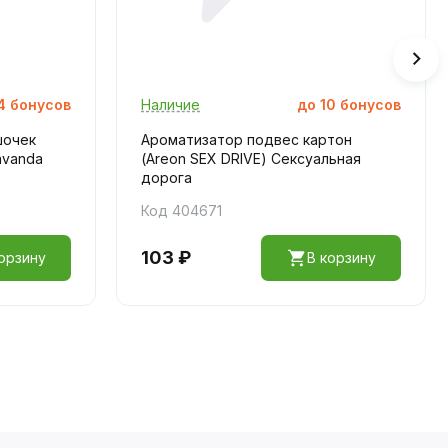
4
бонусов
Наличие
до
10
бонусов
шочек
Ароматизатор подвес картон
avanda
(Areon SEX DRIVE) Сексуальная
дорога
Код 404671
103 ₽
орзину
В корзину