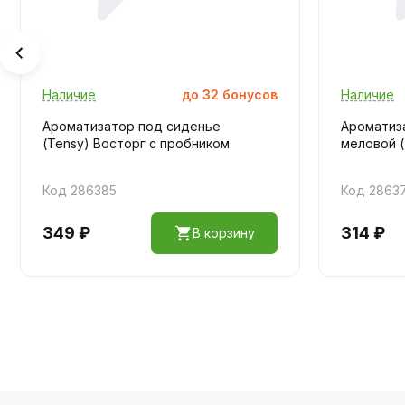
Наличие
до
32
бонусов
Наличие
Ароматизатор под сиденье
Ароматиза
(Tensy) Восторг с пробником
меловой (
Код 286385
Код 2863
349 ₽
314 ₽
В корзину