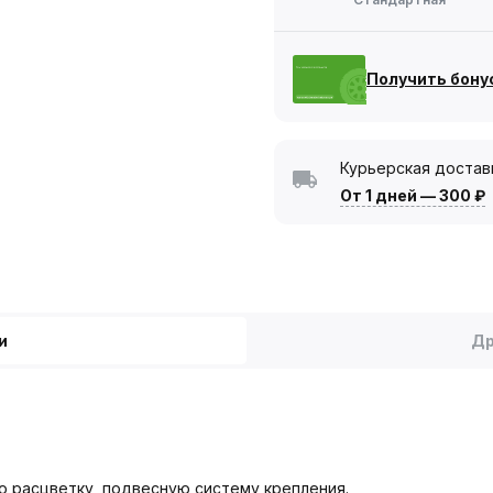
Получить бону
Курьерская достав
От 1 дней
—
300 ₽
и
Др
 расцветку, подвесную систему крепления.