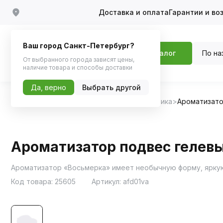
Доставка и оплата
Гарантии и во
Ваш город Санкт-Петербург?
По на
Каталог
От выбранного города зависят цены,
наличие товара и способы доставки
Да, верно
Выбрать другой
Главная
Каталог
Автохимия, Автокосметика
Ароматизат
Ароматизатор подвес гелевы
Ароматизатор «Восьмерка» имеет необычную форму, яркую
Код товара:
25605
Артикул:
afd01va