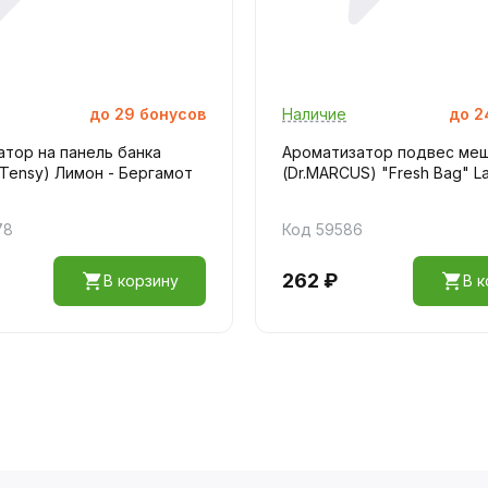
до
29
бонусов
Наличие
до
2
тор на панель банка
Ароматизатор подвес ме
Tensy) Лимон - Бергамот
(Dr.MARCUS) "Fresh Bag" L
78
Код 59586
262 ₽
В корзину
В к