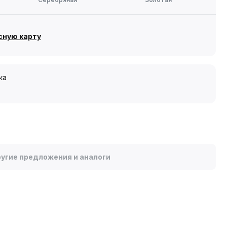
сную карту
ка
угие предложения и аналоги