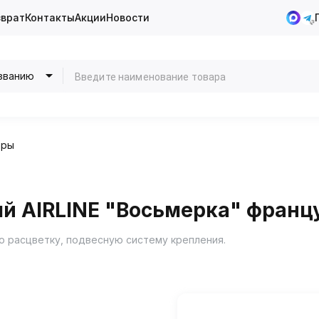
зврат
Контакты
Акции
Новости
званию
оры
й AIRLINE "Восьмерка" франц
 расцветку, подвесную систему крепления.