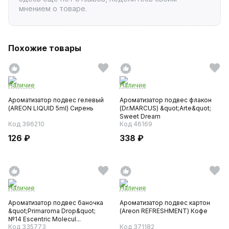
мнением о товаре.
Похожие товары
Наличие
Наличие
Ароматизатор подвес гелевый
Ароматизатор подвес флакон
(AREON LIQUID 5ml) Сирень
(Dr.MARCUS) &quot;Arte&quot;
Sweet Dream
Код 396210
Код 46169
126 ₽
338 ₽
Наличие
Наличие
Ароматизатор подвес баночка
Ароматизатор подвес картон
&quot;Primaroma Drop&quot;
(Areon REFRESHMENT) Кофе
№14 Escentric Molecul...
Код 335773
Код 371182