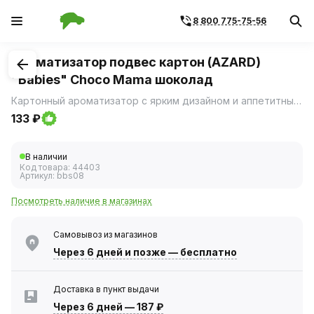
8 800 775-75-56
1
/
1
Ароматизатор подвес картон (AZARD)
"Babies" Choco Mama шоколад
Картонный ароматизатор с ярким дизайном и аппетитными ароматами.
133 ₽
В наличии
Код товара:
44403
Артикул:
bbs08
Посмотреть наличие в магазинах
Самовывоз из магазинов
Через 6 дней
и позже — бесплатно
Доставка в пункт выдачи
Через 6 дней
—
187 ₽