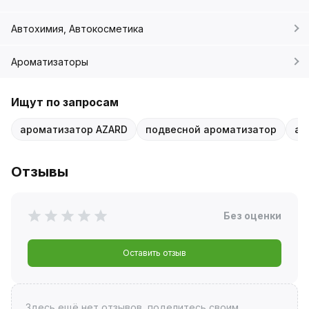
Автохимия, Автокосметика
Ароматизаторы
Ищут по запросам
ароматизатор AZARD
подвесной ароматизатор
ар
Отзывы
Без оценки
Оставить отзыв
Здесь ещё нет отзывов, поделитесь своим