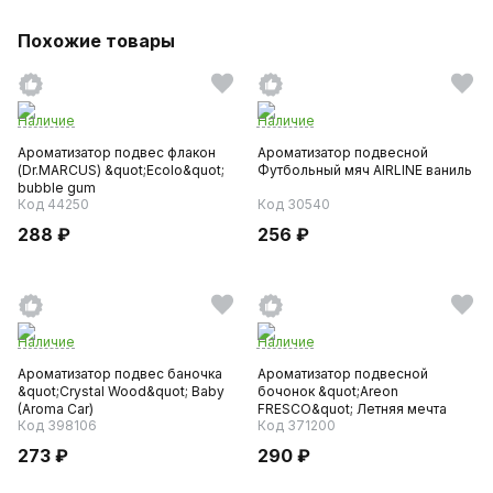
Похожие товары
Наличие
Наличие
Ароматизатор подвес флакон
Ароматизатор подвесной
(Dr.MARCUS) &quot;Ecolo&quot;
Футбольный мяч AIRLINE ваниль
bubble gum
Код 44250
Код 30540
288 ₽
256 ₽
Наличие
Наличие
Ароматизатор подвес баночка
Ароматизатор подвесной
&quot;Crystal Wood&quot; Baby
бочонок &quot;Areon
(Aroma Car)
FRESCO&quot; Летняя мечта
Код 398106
Код 371200
273 ₽
290 ₽