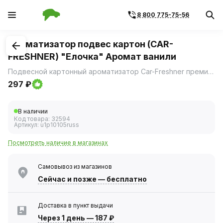
8 800 775-75-56
1
/
2
Ароматизатор подвес картон (CAR-
FRESHNER) "Елочка" Аромат ванили
Подвесной картонный ароматизатор Car-Freshner премиум-класса с любимыми ароматами в широком ассортименте в виде елочки.
297 ₽
В наличии
Код товара:
32594
Артикул:
u1p10105russ
Посмотреть наличие в магазинах
Самовывоз из магазинов
Сейчас
и позже — бесплатно
Доставка в пункт выдачи
Через 1 день
—
187 ₽