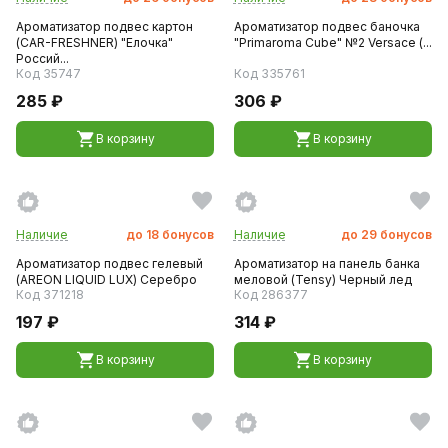
Ароматизатор подвес картон
Ароматизатор подвес баночка
(CAR-FRESHNER) "Елочка"
"Primaroma Cube" №2 Versace (...
Россий...
Код 35747
Код 335761
285 ₽
306 ₽
В корзину
В корзину
Наличие
до
18
бонусов
Наличие
до
29
бонусов
Ароматизатор подвес гелевый
Ароматизатор на панель банка
(AREON LIQUID LUX) Серебро
меловой (Tensy) Черный лед
Код 371218
Код 286377
197 ₽
314 ₽
В корзину
В корзину