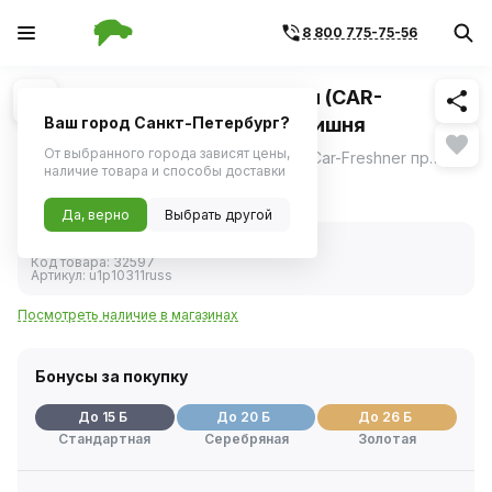
8 800 775-75-56
Похожие
1
/
2
Ароматизатор подвес картон (CAR-
FRESHNER) "Елочка" Дикая вишня
Ваш город Санкт-Петербург?
От выбранного города зависят цены,
Подвесной картонный ароматизатор Car-Freshner премиум-класса с любимыми ароматами в широком ассортименте в виде елочки.
ещё
наличие товара и способы доставки
285 ₽
Да, верно
Выбрать другой
В наличии
Код товара:
32597
Артикул:
u1p10311russ
Посмотреть наличие в магазинах
Бонусы за покупку
До 15 Б
До 20 Б
До 26 Б
Стандартная
Серебряная
Золотая