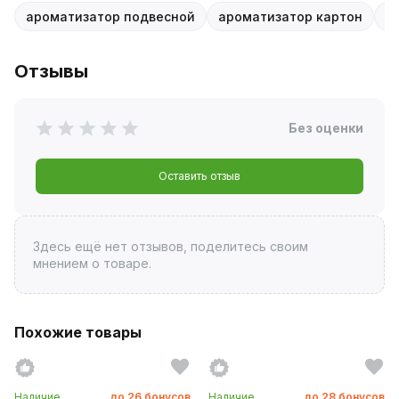
ароматизатор подвесной
ароматизатор картон
C
Отзывы
Без оценки
Оставить отзыв
Здесь ещё нет отзывов, поделитесь своим
мнением о товаре.
Похожие товары
Наличие
до
26
бонусов
Наличие
до
28
бонусов