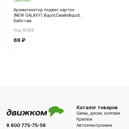
Ароматизатор подвес картон
(NEW GALAXY) &quot;Смайл&quot;
бабл гам
Код 65188
69 ₽
Каталог товаров
Шины, диски, колпаки
Крепёж
8 800 775-75-56
Автоэлектроника