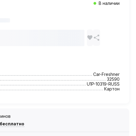
В наличии
Car-Freshner
32590
U1P-10319-RUSS
Картон
зинов
 бесплатно