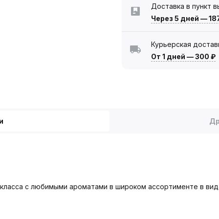
Доставка в пункт 
Через 5 дней
—
18
Курьерская достав
От 1 дней
—
300 ₽
и
Др
класса с любимыми ароматами в широком ассортименте в вид