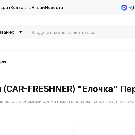
зврат
Контакты
Акции
Новости
званию
оры
 (CAR-FRESHNER) "Елочка" Пе
класса с любимыми ароматами в широком ассортименте в вид