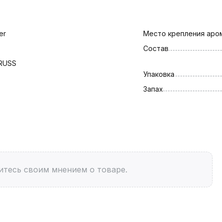
er
Место крепления аро
Состав
-RUSS
Упаковка
Запах
итесь своим мнением о товаре.