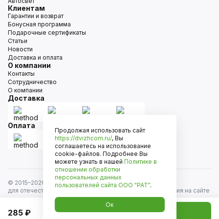
Автосвет
Клиентам
Гарантии и возврат
Бонусная программа
Подарочные сертификаты
Статьи
Новости
Доставка и оплата
О компании
Контакты
Сотрудничество
О компании
Доставка
Оплата
Продолжая использовать сайт
https://dvizhcom.ru/
, Вы
соглашаетесь на использование
cookie-файлов. Подробнее Вы
можете узнать в нашей
Политике в
отношении обработки
персональных данных
© 2015–
2026
Движком — сеть магазинов автозапчастей
пользователей сайта
ООО "РАТ"
.
для отечественных автомобилей и иномарок. Информация на сайте
носит исключительно информационный характер и не является
Ок
публичной офертой, определяемой положениями
285 ₽
Добавить в корзину
ст. 437 Гражданского кодекса РФ. Все права защищены.