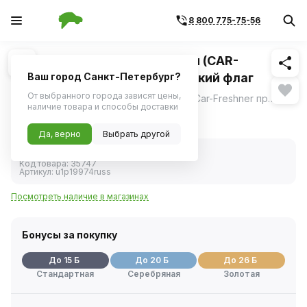
8 800 775-75-56
Похожие
1
/
2
Ароматизатор подвес картон (CAR-
FRESHNER) "Елочка" Российский флаг
Ваш город Санкт-Петербург?
От выбранного города зависят цены,
Подвесной картонный ароматизатор Car-Freshner премиум-класса с любимыми ароматами в широком ассортименте в виде елочки.
ещё
наличие товара и способы доставки
285 ₽
Да, верно
Выбрать другой
В наличии
Код товара:
35747
Артикул:
u1p19974russ
Посмотреть наличие в магазинах
Бонусы за покупку
До 15 Б
До 20 Б
До 26 Б
Стандартная
Серебряная
Золотая