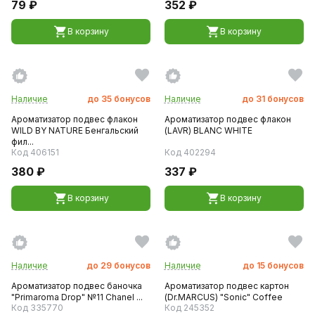
79 ₽
352 ₽
В корзину
В корзину
Наличие
до
35
бонусов
Наличие
до
31
бонусов
Ароматизатор подвес флакон
Ароматизатор подвес флакон
WILD BY NATURE Бенгальский
(LAVR) BLANC WHITE
фил...
Код 406151
Код 402294
380 ₽
337 ₽
В корзину
В корзину
Наличие
до
29
бонусов
Наличие
до
15
бонусов
Ароматизатор подвес баночка
Ароматизатор подвес картон
"Primaroma Drop" №11 Chanel ...
(Dr.MARCUS) "Sonic" Coffee
Код 335770
Код 245352