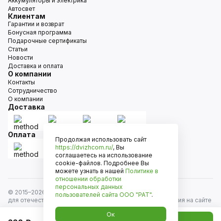
Аккумуляторы и электрика
Автосвет
Клиентам
Гарантии и возврат
Бонусная программа
Подарочные сертификаты
Статьи
Новости
Доставка и оплата
О компании
Контакты
Сотрудничество
О компании
Доставка
Оплата
Продолжая использовать сайт
https://dvizhcom.ru/
, Вы
соглашаетесь на использование
cookie-файлов. Подробнее Вы
можете узнать в нашей
Политике в
отношении обработки
персональных данных
© 2015–
2026
Движком — сеть магазинов автозапчастей
пользователей сайта
ООО "РАТ"
.
для отечественных автомобилей и иномарок. Информация на сайте
носит исключительно информационный характер и не является
Ок
публичной офертой, определяемой положениями