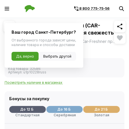
8 800 775-75-56
Похожие
1
/
1
Ароматизатор подвес картон (CAR-
FRESHNER) "Елочка" Утренняя свежесть
Ваш город Санкт-Петербург?
От выбранного города зависят цены,
Подвесной картонный ароматизатор Car-Freshner премиум-класса с любимыми ароматами в широком ассортименте в виде елочки.
ещё
наличие товара и способы доставки
228 ₽
Да, верно
Выбрать другой
В наличии
Код товара:
32586
Артикул:
u1p10228russ
Посмотреть наличие в магазинах
Бонусы за покупку
До 12 Б
До 16 Б
До 21 Б
Стандартная
Серебряная
Золотая