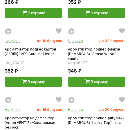
266 ₽
352 ₽
В корзину
В корзину
Наличие
до
10
бонусов
Наличие
до
32
бонусов
Ароматизатор подвес картон
Ароматизатор подвес флакон
(CARIBI) "VIP" Carolina Herrer...
(Dr.MARCUS) "Senso Wood"
vanilla
Код 79487
Код 66877
352 ₽
348 ₽
В корзину
В корзину
Наличие
до
16
бонусов
Наличие
до
26
бонусов
Ароматизатор на дефлектор
Ароматизатор подвес фигурный
(Areon VENT 7) Жевательная
(Dr.MARCUS) "Lucky Top" плас...
резинка