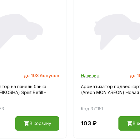
до
103
бонусов
Наличие
до
1
тор на панель банка
Ароматизатор подвес кар
IKOSHA) Spirit Refill -
(Areon MON AREON) Новая
33
Код 371151
103 ₽
В корзину
В к