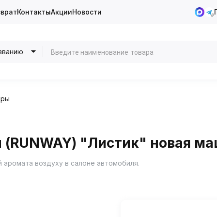
зврат
Контакты
Акции
Новости
званию
оры
н (RUNWAY) "Листик" новая м
 аромата воздуху в салоне автомобиля.