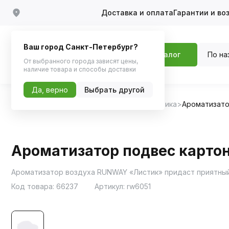
Доставка и оплата
Гарантии и во
Ваш город Санкт-Петербург?
По на
Каталог
От выбранного города зависят цены,
наличие товара и способы доставки
Да, верно
Выбрать другой
Главная
Каталог
Автохимия, Автокосметика
Ароматизат
Ароматизатор подвес карто
Ароматизатор воздуха RUNWAY «Листик» придаст приятный
Код товара:
66237
Артикул:
rw6051