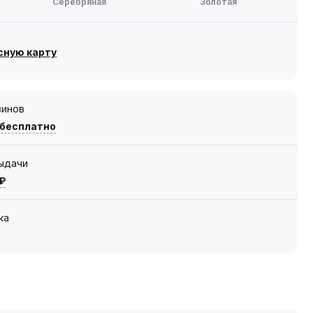
Серебряная
Золотая
сную карту
зинов
 бесплатно
выдачи
 ₽
ка