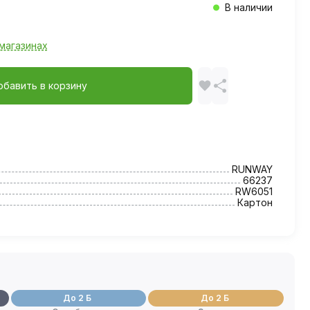
В наличии
магазинах
обавить в корзину
RUNWAY
66237
RW6051
Картон
До 2 Б
До 2 Б