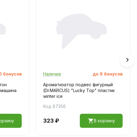
0
бонусов
Наличие
до
9
бонусов
тон
Ароматизатор подвес фигурный
 машина
(Dr.MARCUS) "Lucky Top" пластик
winter ice
Код 87356
323 ₽
орзину
В корзину