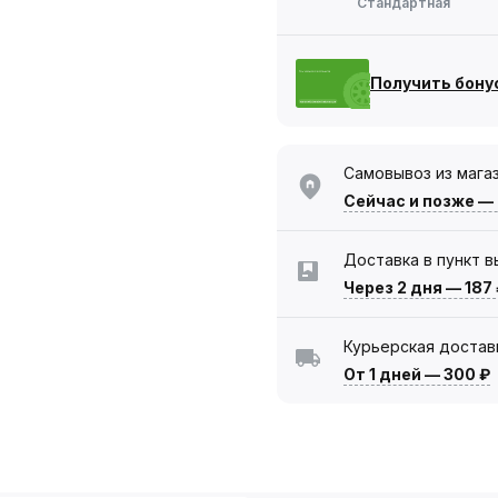
Стандартная
Получить бону
Самовывоз из мага
Сейчас
и позже —
Доставка в пункт 
Через 2 дня
—
187
Курьерская достав
От 1 дней
—
300 ₽