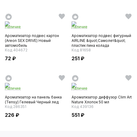
Наличие
Наличие
Ароматизатор подвес картон
Ароматизатор подвес фигурный
(Areon SEX DRIVE) Новый
AIRLINE &quot;Самолет&quot;
автомобиль
пластик пина колада
Код 404672
Код 81658
72 ₽
251 ₽
Наличие
Наличие
Ароматизатор на панель банка
Ароматизатор диффузор Clim Art
(Tensy) Гелевый Черный лед
Nature Хлопок 50 мл
Код 286351
Код 439136
226 ₽
551 ₽