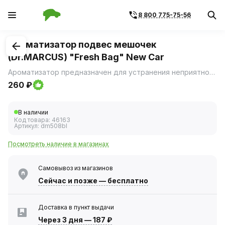
8 800 775-75-56
1
/
1
Ароматизатор подвес мешочек
(Dr.MARCUS) "Fresh Bag" New Car
Ароматизатор предназначен для устранения неприятного запаха в салоне автомобиля и придания легкого аромата.
260 ₽
В наличии
Код товара:
46163
Артикул:
dm508bl
Посмотреть наличие в магазинах
Самовывоз из магазинов
Сейчас
и позже — бесплатно
Доставка в пункт выдачи
Через 3 дня
—
187 ₽