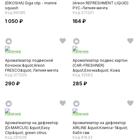
(EIKOSHA) Giga clip - marine
(Areon REFRESHMENT LIQUID)
squash
РУС-Летняя мечта
Код 89085
Код 371201
1 050 ₽
164 ₽
Наличие
Наличие
Ароматизатор подвесной
Ароматизатор подвес картон
бочонок &quot;Areon
(CAR-FRESHNER)
FRESCO&quot; Летняя мечта
&quot;Елочка&quot; Кожа
Код 371200
Код 32583
290 ₽
285 ₽
Наличие
Наличие
Ароматизатор на дефлектор
Ароматизатор на дефлектор
(Dr.MARCUS) &quot;Easy
AIRLINE &quot;Клипса-1&quot;
Clip&quot; green citrus
бабл гам
Код 291026
Код 81633