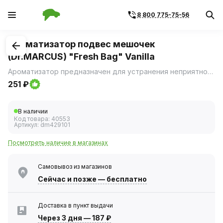
8 800 775-75-56
1
/
1
Ароматизатор подвес мешочек
(Dr.MARCUS) "Fresh Bag" Vanilla
Ароматизатор предназначен для устранения неприятного запаха в салоне автомобиля и придания легкого аромата.
251 ₽
В наличии
Код товара:
40553
Артикул:
dm429101
Посмотреть наличие в магазинах
Самовывоз из магазинов
Сейчас
и позже — бесплатно
Доставка в пункт выдачи
Через 3 дня
—
187 ₽