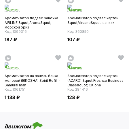
Наличие
Наличие
Ароматизатор подвес баночка
Ароматизатор подвес картон
AIRLINE &quot;Aroma&quot;
&quot;Vkusno&quot; ваниль
морской бриз
Код 1099316
Код 360850
187 ₽
107 ₽
Наличие
Наличие
Ароматизатор на панель банка
Ароматизатор подвес картон
меловой (EIKOSHA) Spirit Refill -
(AZARD) &quot;Freshco Business
Samurai man
Class&quot; CK one
Код 1061751
Код 284416
1 138 ₽
128 ₽