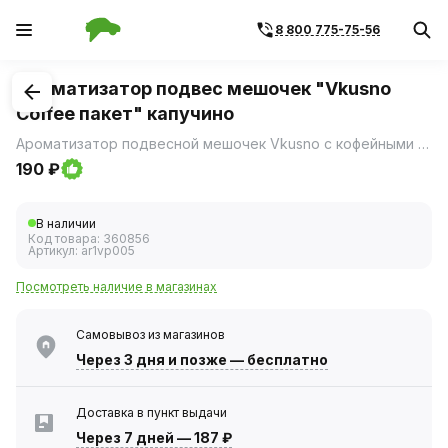
8 800 775-75-56
1
/
2
Ароматизатор подвес мешочек "Vkusno
Coffee пакет" капучино
Ароматизатор подвесной мешочек Vkusno с кофейными зернами, пропитанными ароматической смесью Применение: Вскройте упаковку и извлеките ароматизатор Подвесьте ароматизатор за шнурок в удобном месте (дефлектор, зеркало заднего вида) При снижении интенсивности аромата, разместите мешочек в месте активного проветривания для продления службы ароматизатора.
190 ₽
В наличии
Код товара:
360856
Артикул:
ar1vр005
Посмотреть наличие в магазинах
Самовывоз из магазинов
Через 3 дня
и позже — бесплатно
Доставка в пункт выдачи
Через 7 дней
—
187 ₽