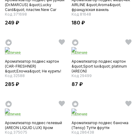
(Dr.MARCUS) &quot;Lucky
AIRLINE &quot;Aroma&quot;
Card&quot; пластик New Car
французская ваниль
Код 371698
Код 81648
249 ₽
180 ₽
Наличие
Наличие
Ароматизатор подвес картон
Ароматизатор подвес картон
(CAR-FRESHNER)
&quot;Sport lux&quot; platinum
&quot;Елочка&quot; Не курить!
(AREON)
Код 32588
Код 29499
285 ₽
87 ₽
Наличие
Наличие
Ароматизатор подвес гелевый
Ароматизатор подвес баночка
(AREON LIQUID LUX) Хром
(Tensy) Тутти фрутти
Код 375075
Код 286438