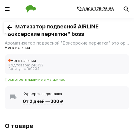
8 800 775-75-56
1
/
1
Ароматизатор подвесной AIRLINE
"Боксерские перчатки" boss
Ароматизатор подвесной "Боксерские перчатки" это оригинальный стильный аксессуар из заменителя кожи.
Нет в наличии
Нет в наличии
Код товара:
246122
Артикул:
afb0204
Посмотреть наличие в магазинах
Курьерская доставка
От 2 дней
—
300 ₽
О товаре