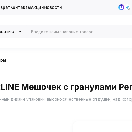
зврат
Контакты
Акции
Новости
званию
оры
LINE Мешочек с гранулами Per
енный дизайн упаковки; высококачественные отдушки, над ко