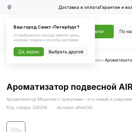
Доставка и оплата
Гарантии и во
Ваш город Санкт-Петербург?
По на
Каталог
От выбранного города зависят цены,
наличие товара и способы доставки
Да, верно
Выбрать другой
Главная
Каталог
Автохимия, Автокосметика
Ароматизат
Ароматизатор подвесной AIR
Ароматизатор Мешочек с гранулами – это новый и соврем
Код товара:
238208
Артикул:
afme243