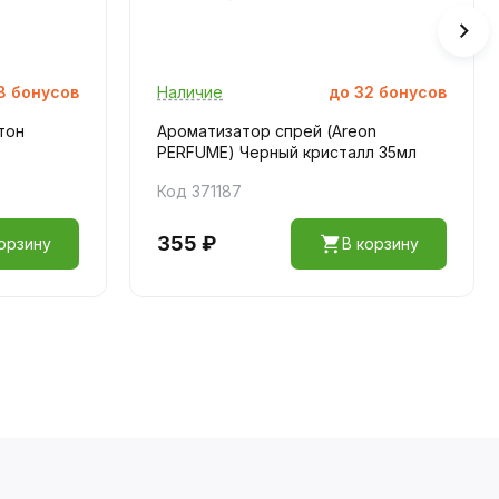
8
бонусов
Наличие
до
32
бонусов
тон
Ароматизатор спрей (Areon
PERFUME) Черный кристалл 35мл
Код 371187
355 ₽
орзину
В корзину