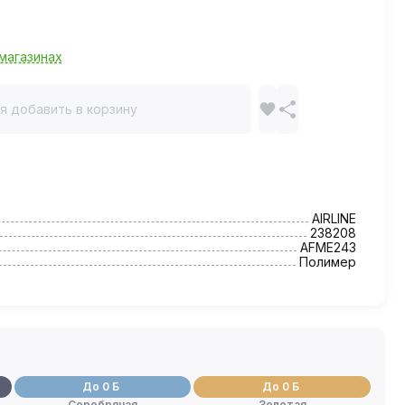
магазинах
я добавить в корзину
AIRLINE
238208
AFME243
Полимер
До 0 Б
До 0 Б
Серебряная
Золотая