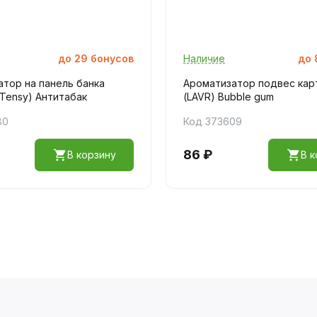
до
29
бонусов
Наличие
до
тор на панель банка
Ароматизатор подвес кар
Tensy) Антитабак
(LAVR) Bubble gum
80
Код 373609
86 ₽
В корзину
В к