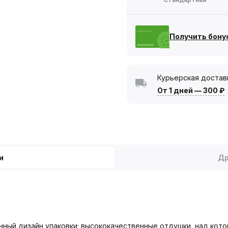
Получить бону
Курьерская достав
От 1 дней
—
300 ₽
и
Др
енный дизайн упаковки; высококачественные отдушки, над ко