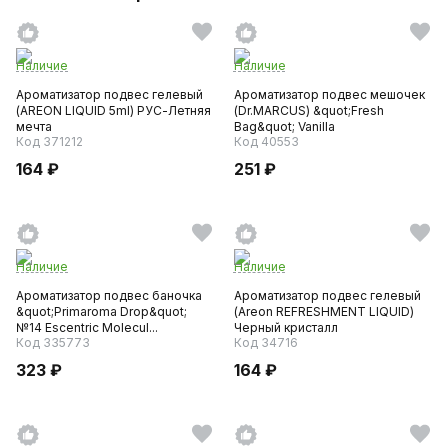
Наличие
Наличие
Ароматизатор подвес гелевый
Ароматизатор подвес мешочек
(AREON LIQUID 5ml) РУС-Летняя
(Dr.MARCUS) &quot;Fresh
мечта
Bag&quot; Vanilla
Код 371212
Код 40553
164 ₽
251 ₽
Наличие
Наличие
Ароматизатор подвес баночка
Ароматизатор подвес гелевый
&quot;Primaroma Drop&quot;
(Areon REFRESHMENT LIQUID)
№14 Escentric Molecul...
Черный кристалл
Код 335773
Код 34716
323 ₽
164 ₽