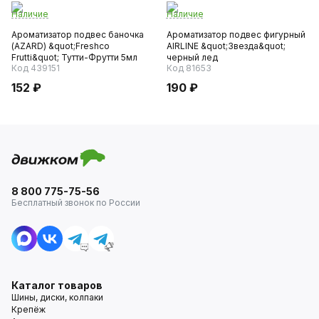
Наличие
Наличие
Ароматизатор подвес баночка
Ароматизатор подвес фигурный
(AZARD) &quot;Freshco
AIRLINE &quot;Звезда&quot;
Frutti&quot; Тутти-Фрутти 5мл
черный лед
Код 439151
Код 81653
152 ₽
190 ₽
8 800 775-75-56
Бесплатный звонок по России
Каталог товаров
Шины, диски, колпаки
Крепёж