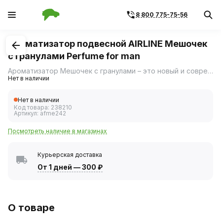
8 800 775-75-56
1
/
1
Ароматизатор подвесной AIRLINE Мешочек
с гранулами Perfume for man
Ароматизатор Мешочек с гранулами – это новый и современный дизайн упаковки; высококачественные отдушки, над которыми работает настоящий профессиональный парфюмер.
Нет в наличии
Нет в наличии
Код товара:
238210
Артикул:
afme242
Посмотреть наличие в магазинах
Курьерская доставка
От 1 дней
—
300 ₽
О товаре