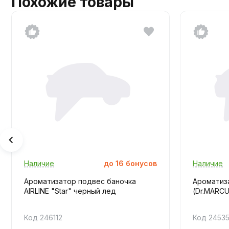
Похожие товары
Наличие
до
16
бонусов
Наличие
Ароматизатор подвес баночка
Ароматиз
AIRLINE "Star" черный лед
(Dr.MARCUS
Код 246112
Код 2453