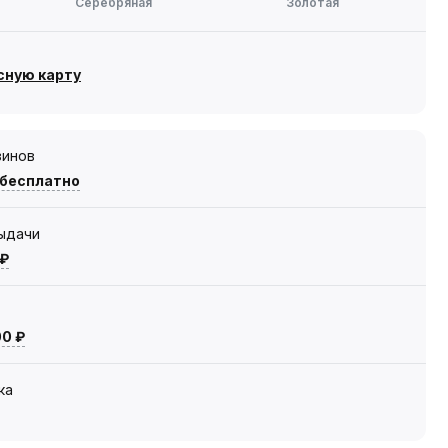
Серебряная
Золотая
сную карту
зинов
 бесплатно
выдачи
 ₽
00 ₽
ка