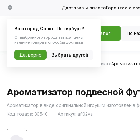
Доставка и оплата
Гарантии и во
Ваш город Санкт-Петербург?
По на
Каталог
От выбранного города зависят цены,
наличие товара и способы доставки
Да, верно
Выбрать другой
Главная
Каталог
Автохимия, Автокосметика
Ароматизат
Ароматизатор подвесной Фу
Ароматизатор в виде оригинальной игрушки изготовлен в 
Код товара:
30540
Артикул:
afi02va