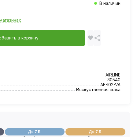
В наличии
магазинах
обавить в корзину
AIRLINE
30540
AF-I02-VA
Исскуственная кожа
До 7 Б
До 7 Б