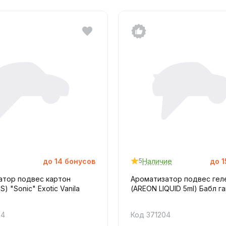
до
14
бонусов
Наличие
до
1
5
атор подвес картон
Ароматизатор подвес гел
) "Sonic" Exotic Vanila
(AREON LIQUID 5ml) Бабл г
54
Код 371204