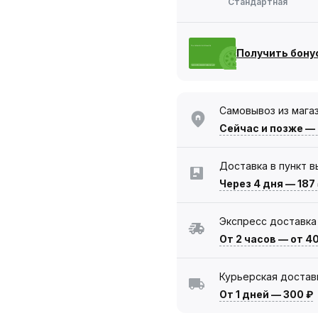
Стандартная
Получить бону
Самовывоз из мага
Сейчас
и позже —
Доставка в пункт 
Через 4 дня
—
187
Экспресс доставка
От 2 часов
—
от 4
Курьерская достав
От 1 дней
—
300 ₽