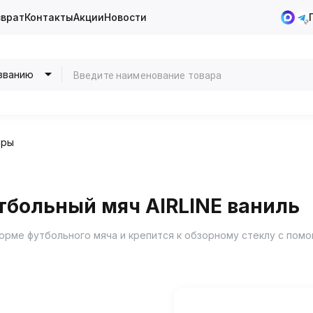
зврат
Контакты
Акции
Новости
званию
оры
тбольный мяч AIRLINE ваниль
форме футбольного мяча и крепится к обзорному стеклу с пом