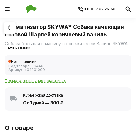
8 800 775-75-56
1
/
1
Ароматизатор SKYWAY Собака качающая
головой Шарпей коричневый ваниль
Собака большая в машину с освежителем Ваниль SKYWAY Шарпей коричневый 13*7,5*9,5см Ароматизатор SKYWAY в машину с освежителем Ваниль в виде собаки Шарпей, качающей головой во время поездки.
Нет в наличии
Нет в наличии
Код товара:
39446
Артикул:
s04201009
Посмотреть наличие в магазинах
Курьерская доставка
От 1 дней
—
300 ₽
О товаре