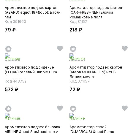
Ароматизатор подвес картон
Ароматизатор подвес картон
(AZARD) &quot;18+&quot; Бабл-
(CAR-FRESHNER) Елочка
гам
Ромашковые поля
Код 391660
Код 81157
79 ₽
218 ₽
Наличие
Наличие
Ароматизатор под сиденье
Ароматизатор подвес картон
(LECAR) гелевый Bubble Gum
(Areon MON AREON) РУС -
Летняя мечта
Код 448752
Код 371157
572 ₽
72 ₽
Наличие
Наличие
Ароматизатор подвес баночка
Ароматизатор спрей
AIRLINE &quot;Star&quot; sexy
(Dr.MARCUS) &quot;Pump