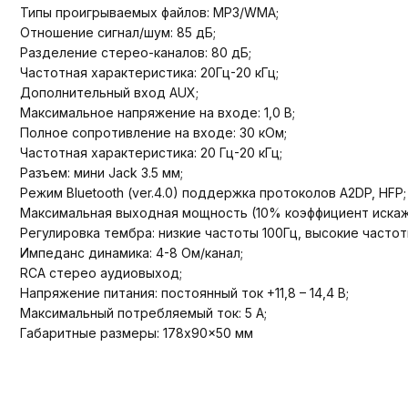
Типы проигрываемых файлов: MP3/WMA;
Отношение сигнал/шум: 85 дБ;
Разделение стерео-каналов: 80 дБ;
Частотная характеристика: 20Гц-20 кГц;
Дополнительный вход AUX;
Максимальное напряжение на входе: 1,0 В;
Полное сопротивление на входе: 30 кОм;
Частотная характеристика: 20 Гц-20 кГц;
Разъем: мини Jack 3.5 мм;
Режим Bluetooth (ver.4.0) поддержка протоколов A2DP, HFP;
Максимальная выходная мощность (10% коэффициент искаже
Регулировка тембра: низкие частоты 100Гц, высокие частоты
Импеданс динамика: 4-8 Ом/канал;
RCA стерео аудиовыход;
Напряжение питания: постоянный ток +11,8 – 14,4 B;
Максимальный потребляемый ток: 5 А;
Габаритные размеры: 178x90x50 мм