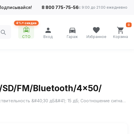
Подписывайся!
8 800 775-75-56
с 9:00 до 21:00 ежедневно
4%+ скидка
0
СТО
Вход
Гараж
Избранное
Корзина
/SD/FM/Bluetooth/4x50/
Рабочая частота: FM 87.5- 108 МГц; Количество ячеек памяти для радиостанций: 18; Промежуточная частота: 10,7 МГц; Чувствительность &#40;30 дБ&#41;: 15 дБ; Соотношение сигнал/шум: 65 дБ; Частотная характеристика: 30 Гц-15 кГц; Файловая система: FAT16/FAT32; Объем флеш карты SD, USB: 32 Гб; Типы проигрываемых файлов: MP3/WMA; Отношение сигнал/шум: 85 дБ; Разделение стерео-каналов: 80 дБ; Частотная характеристика: 20Гц-20 кГц; Дополнительный вход AUX; Максимальное напряжение на входе: 1,0 В; Полное сопротивление на входе: 30 кОм; Частотная характеристика: 20 Гц-20 кГц; Разъем: мини Jack 3.5 мм; Режим Bluetooth &#40;ver.4.0&#41; поддержка протоколов A2DP, HFP; Максимальная выходная мощность &#40;10&#37; коэффициент искажения&#41;: 4х50 Вт; Регулировка тембра: низкие частоты 100Гц, высокие частоты 10 кГц; Импеданс динамика: 4-8 Ом/канал; RCA стерео аудиовыход; Напряжение питания: постоянный ток &#43;11,8 – 14,4 B; Максимальный потребляемый ток: 5 А; Габаритные размеры: 178x90x50 мм