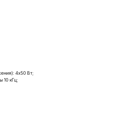
ния): 4х50 Вт;
 10 кГц;