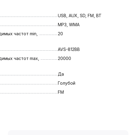
USB, AUX, SD, FM, BT
MP3, WMA
имых частот min, 
20
AVS-812BB
имых частот max, 
20000
Да
Голубой
FM