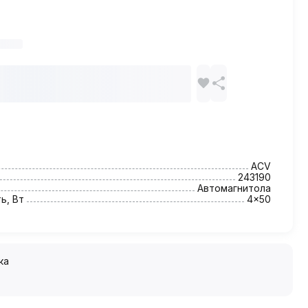
ACV
243190
Автомагнитола
ь, Вт
4x50
ка