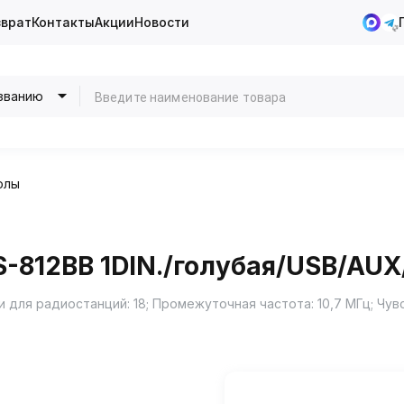
зврат
Контакты
Акции
Новости
званию
олы
-812BB 1DIN./голубая/USB/AUX