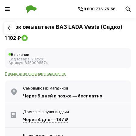
8 800 775-75-56
1
/
1
Бачок омывателя ВАЗ LADA Vesta (Садко)
1 102 ₽
В наличии
Код товара:
232526
Артикул:
8450008574
Посмотреть наличие в магазинах
Самовывоз из магазинов
Через 5 дней
и позже — бесплатно
Доставка в пункт выдачи
Через 4 дня
—
187 ₽
Курьерская доставка