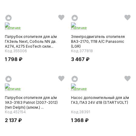
Наличие
Наличие
Патрубок отопителя для а/м
Электродвигатель отопителя
ГАЗель Next, Соболь NN дв.
ВАЗ-2170, 1118 А/С Panasonic
А274, А275 EvoTech сили...
(LGR)
Код 355006
Код 377818
1 798 ₽
3 467 ₽
Наличие
Наличие
Патрубок отопителя для а/м
Насос дополнительный для а/м
УАЗ-3163 Patriot (2007-2012)
ГАЗ, ПАЗ 24V d18 (STARTVOLT)
(тип Delphi) (алюм.) ...
Код 452154
Код 28391
2 137 ₽
1 368 ₽