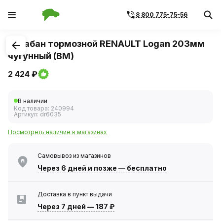
8 800 775-75-56
1
/
2
Барабан тормозной RENAULT Logan 203мм
чугунный (BM)
2 424 ₽
В наличии
Код товара:
240994
Артикул:
dr6035
Посмотреть наличие в магазинах
Самовывоз из магазинов
Через 6 дней
и позже — бесплатно
Доставка в пункт выдачи
Через 7 дней
—
187 ₽