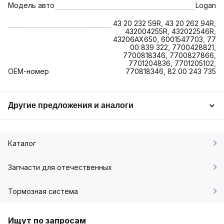
Модель авто
Logan
43 20 232 59R, 43 20 262 94R,
432004255R, 432022546R,
43206AX650, 6001547703, 77
00 839 322, 7700428821,
7700818346, 7700827866,
7701204836, 7701205102,
OEM-номер
770818346, 82 00 243 735
Другие предложения и аналоги
Каталог
Запчасти для отечественных
Тормозная система
Ищут по запросам