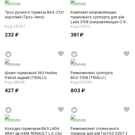
Наличие
Наличие
Трос ручного тормоза ВАЗ-2131
Комплект направляющих
короткий (Трос-Авто)
тормозного суппорта для а/м
Lada 2108 (направляющая O 8...
Код 315197
Код 215513
232 ₽
381 ₽
Наличие
Наличие
Шланг тормозной УАЗ Hunter,
Ремкомплект суппорта
Patriot задний (TRIALLI)
ВАЗ-2108 (TRIALLI )
Код 28838
Код 415390
427 ₽
803 ₽
Наличие
Наличие
Колодка тормозная ВАЗ LADA
Ремкомплект стояночного
XRAY дв.H4M, RENAULT L II, Clio
тормоза для а/м Газ ГАЗ 3307 2