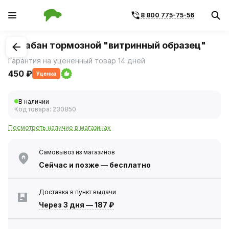
8 800 775-75-56
1
/
1
Барабан тормозной "витринный образец"
Гарантия на уцененный товар 14 дней
450 ₽
Уценка
В наличии
Код товара:
230850
Посмотреть наличие в магазинах
Самовывоз из магазинов
Сейчас
и позже — бесплатно
Доставка в пункт выдачи
Через 3 дня
—
187 ₽