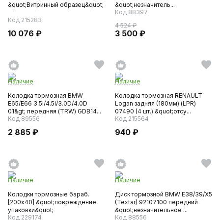
&quot;Витринный образец&quot;
&quot;незначитель...
Код 88397
Код 215283
4 524 ₽
10 076 ₽
3 500 ₽
Наличие
Наличие
Колодка тормозная BMW
Колодка тормозная RENAULT
E65/E66 3.5i/4.5i/3.0D/4.0D
Logan задняя (180мм) (LPR)
01&gt; передняя (TRW) GDB14...
07490 (4 шт.) &quot;отсу...
Код 89556
Код 215564
2 885 ₽
940 ₽
Наличие
Наличие
Колодки тормозные бараб.
Диск тормозной BMW E38/39/X5
[200x40] &quot;повреждение
(Textar) 92107100 передний
упаковки&quot;
&quot;незначительное ...
Код 229174
Код 88556