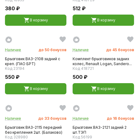
380 ₽
512 ₽
В корзину
В корзину
Наличие
до
50
бонусов
Наличие
до
45
бонусов
Брызговик ВАЗ-2108 задний с
Комплект брызговиков задних
креп. (ПАО БРТ)
колес, Renault Logan, Sandero...
Код 23194
Код 418721
550 ₽
500 ₽
В корзину
В корзину
Наличие
до
33
бонусов
Наличие
до
16
бонусов
Брызговик ВАЗ-2115 передний
Брызговик ВАЗ-2121 задний 2
без крепления 2шт. (Балаково)
шт.ТЭП
Код 328980
Код 56199