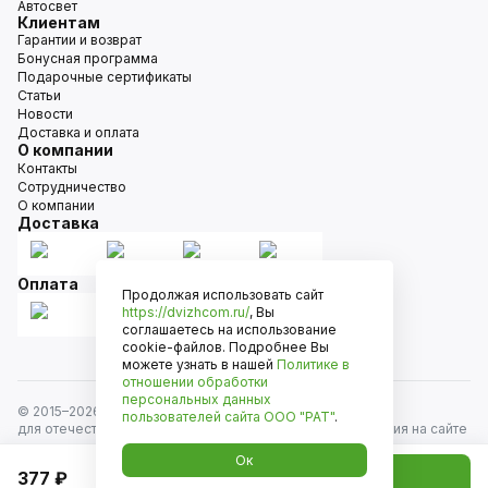
Автосвет
Клиентам
Гарантии и возврат
Бонусная программа
Подарочные сертификаты
Статьи
Новости
Доставка и оплата
О компании
Контакты
Сотрудничество
О компании
Доставка
Оплата
Продолжая использовать сайт
https://dvizhcom.ru/
, Вы
соглашаетесь на использование
cookie-файлов. Подробнее Вы
можете узнать в нашей
Политике в
отношении обработки
персональных данных
© 2015–
2026
Движком — сеть магазинов автозапчастей
пользователей сайта
ООО "РАТ"
.
для отечественных автомобилей и иномарок. Информация на сайте
носит исключительно информационный характер и не является
Ок
публичной офертой, определяемой положениями
377 ₽
Добавить в корзину
ст. 437 Гражданского кодекса РФ. Все права защищены.