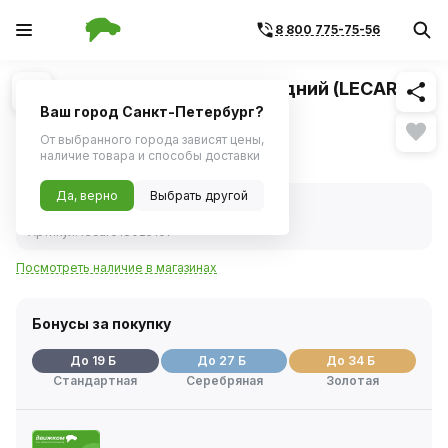
8 800 775-75-56
Похожие
1
/
1
Брызговик ВАЗ LADA Vesta задний (LECAR)
2шт.
Ваш город Санкт-Петербург?
От выбранного города зависят цены,
377 ₽
наличие товара и способы доставки
Да, верно
Выбрать другой
В наличии
Код товара:
246451
Артикул:
lecar018025107
Посмотреть наличие в магазинах
Бонусы за покупку
До 19 Б
До 27 Б
До 34 Б
Стандартная
Серебряная
Золотая