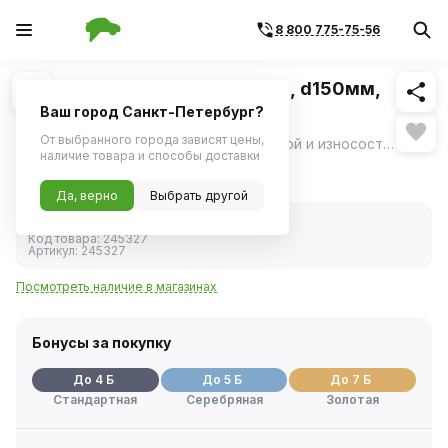
8 800 775-75-56
Похожие
1
/
1
Бумага шлифовальная (сухая, d150мм,
15отв.) P 500 (VX-Green)
Ваш город Санкт-Петербург?
От выбранного города зависят цены,
Абразивный круг на прочной эластичной и износостойкой полиэфирной подложке, которая обеспечивает повышенную скорость шлифования.
ещё
наличие товара и способы доставки
69 ₽
Да, верно
Выбрать другой
В наличии
Код товара:
245327
Артикул:
245327
Посмотреть наличие в магазинах
Бонусы за покупку
До 4 Б
До 5 Б
До 7 Б
Стандартная
Серебряная
Золотая