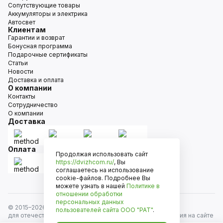
Сопутствующие товары
Аккумуляторы и электрика
Автосвет
Клиентам
Гарантии и возврат
Бонусная программа
Подарочные сертификаты
Статьи
Новости
Доставка и оплата
О компании
Контакты
Сотрудничество
О компании
Доставка
Оплата
Продолжая использовать сайт
https://dvizhcom.ru/
, Вы
соглашаетесь на использование
cookie-файлов. Подробнее Вы
можете узнать в нашей
Политике в
отношении обработки
персональных данных
© 2015–
2026
Движком — сеть магазинов автозапчастей
пользователей сайта
ООО "РАТ"
.
для отечественных автомобилей и иномарок. Информация на сайте