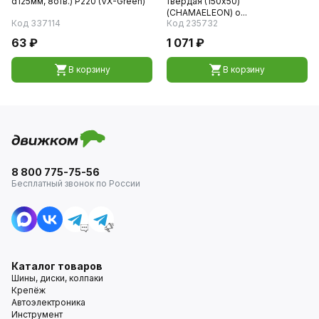
d125мм, 8отв.) P220 (VX-Green)
твердая (150x50)
(CHAMAELEON) о...
Код 337114
Код 235732
63 ₽
1 071 ₽
В корзину
В корзину
8 800 775-75-56
Бесплатный звонок по России
Каталог товаров
Шины, диски, колпаки
Крепёж
Автоэлектроника
Инструмент