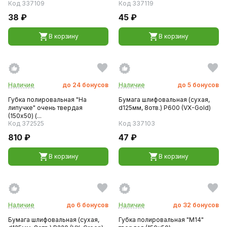
Код 337109
Код 337119
38 ₽
45 ₽
В корзину
В корзину
Наличие
до
24
бонусов
Наличие
до
5
бонусов
Губка полировальная "На
Бумага шлифовальная (сухая,
липучке" очень твердая
d125мм, 8отв.) P600 (VX-Gold)
(150x50) (...
Код 372525
Код 337103
810 ₽
47 ₽
В корзину
В корзину
Наличие
до
6
бонусов
Наличие
до
32
бонусов
Бумага шлифовальная (сухая,
Губка полировальная "M14"